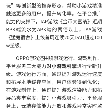
玩”等创新型的推荐形态，帮助小游戏精准
触达更多的用户，提升转化率。在
平
台推广
能力的支撑下，IAP游戏《金
币
大富翁》
近
期
R
PK
端流水为A
PK
端的两倍以上，IAA游戏
《猛鬼宿舍》上线首周连续20天DAU超过100
w量级。
OPPO游戏还围绕游戏运行、游戏制作、
平
台服务三大能力对
小游戏引擎
进行全新升
级。游戏运行方面，通过提升游戏运行速度
和拓展本地缓存空间，用户体验得到优化；
在游戏制作上，通过提升游戏
渲染
能力和拓
展品类丰富度，提升小游戏吸引力；
平
台服
务上，云端存储能力开放和游戏异常实时监