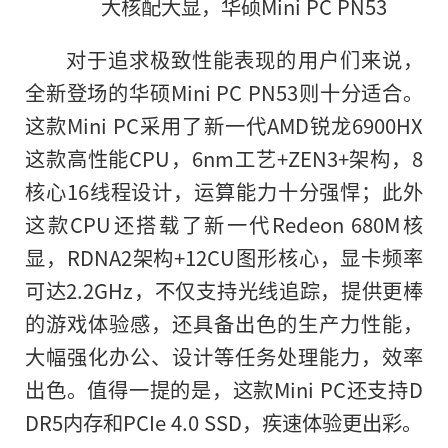
大核配大显，华硕Mini PC PN53
对于追求极致
性
能表现的用户们来说
，
全新登场的华硕Mini PC PN53则十分适合。
这款Mini PC采用了新一代AMD锐龙6900HX
这款高
性
能CPU，6nm工艺+ZEN3+架构，8
核心16线程设计，运算能力十分强悍；此外
这款CPU还搭载了新一代Redeon 680M核
显，RDNA2架构+12CU图形核心，显卡频率
可达2.2GHz，不仅支持光线追踪，提供更棒
的
游戏体验感，还具备出色的生产力
性
能，
大幅强化办公、设计等任务处理能力，效率
出色。值得一提的是，这款Mini PC还支持D
DR5内存和PCIe 4.0 SSD，疾速体验更出彩。