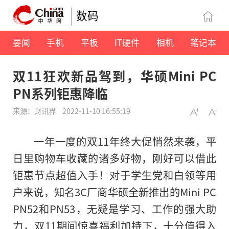
数码
要闻
手机
平板
IT硬件
相机
笔记本
双11狂欢新品驾到，华硕Mini PC
PN系列钜惠降临
来源：财讯界
2022-11-10 16:55:19
一年一度的双11年终大促悄然来袭，
平
日里购物车收藏的诸多好物，刚好可以借此
钜惠节点超值入手！对于学生党和白领等用
户来说，知名3C厂商华硕全新推出的Mini PC
PN52和PN53，无疑是学
习
、工作的强大助
力，双11期间惊喜福利加持下，十分值得入