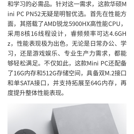
和学
习
的必需品。针对这一需求，这款华硕M
ini PC PN52无疑是明智优选。首先在
性
能方
面，其搭载了AMD锐龙5900HX高
性
能CPU，
采用8核16线程设计，睿频频率可达4.6GH
z，
性
能表现极为出色，无论是日常办公、学
习
，还是游戏娱乐、专业生产力需求，都能
够轻松满足。不仅如此，这款Mini PC还配备
了16G内存和512G存储空间，具备双M.2接口
和单SATA接口，并支持拓展至64G内存，再
度提升整体
性
能表现。