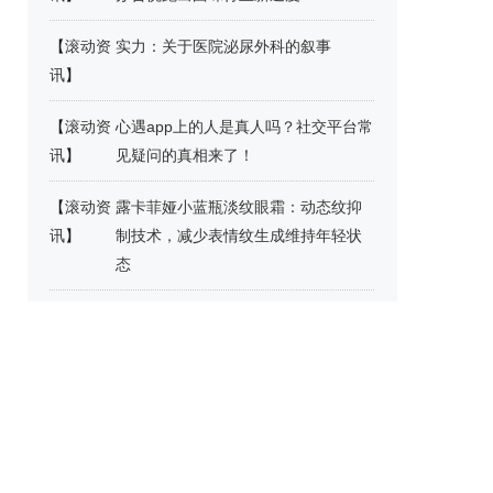
【
滚动资
实力：关于医院泌尿外科的叙事
讯
】
【
滚动资
心遇app上的人是真人吗？社交平台常
讯
】
见疑问的真相来了！
【
滚动资
露卡菲娅小蓝瓶淡纹眼霜：动态纹抑
讯
】
制技术，减少表情纹生成维持年轻状
态