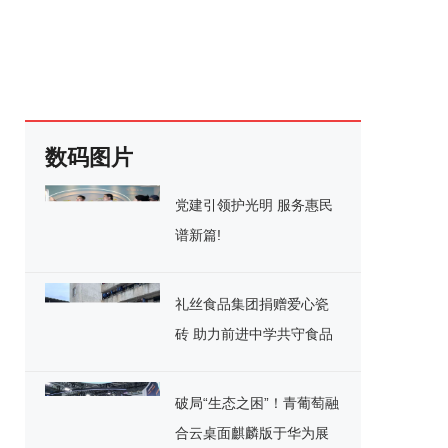
数码图片
党建引领护光明 服务惠民
谱新篇!
礼丝食品集团捐赠爱心瓷
砖 助力前进中学共守食品
安全
破局“生态之困”！青葡萄融
合云桌面麒麟版于华为展