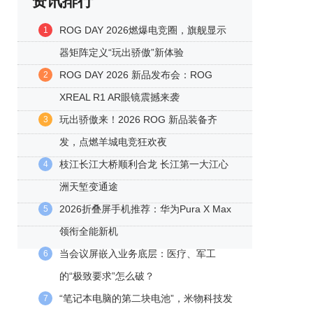
资讯排行
ROG DAY 2026燃爆电竞圈，旗舰显示
1
器矩阵定义“玩出骄傲”新体验
ROG DAY 2026 新品发布会：ROG
2
XREAL R1 AR眼镜震撼来袭
玩出骄傲来！2026 ROG 新品装备齐
3
发，点燃羊城电竞狂欢夜
枝江长江大桥顺利合龙 长江第一大江心
4
洲天堑变通途
2026折叠屏手机推荐：华为Pura X Max
5
领衔全能新机
当会议屏嵌入业务底层：医疗、军工
6
的“极致要求”怎么破？
“笔记本电脑的第二块电池”，米物科技发
7