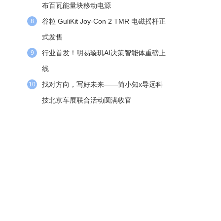
布百瓦能量块移动电源
谷粒 GuliKit Joy-Con 2 TMR 电磁摇杆正
8
式发售
行业首发！明易璇玑AI决策智能体重磅上
9
线
找对方向，写好未来——简小知x导远科
10
技北京车展联合活动圆满收官