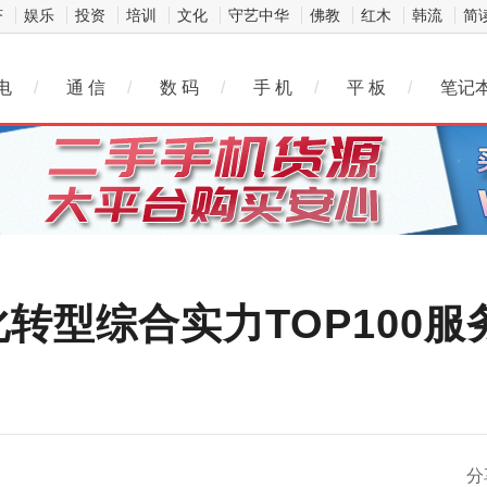
济
娱乐
投资
培训
文化
守艺中华
佛教
红木
韩流
简
电
/
通 信
/
数 码
/
手 机
/
平 板
/
笔记
转型综合实力TOP100服
微信
分