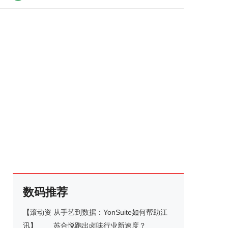
数码推荐
【
滚动资
从手艺到数据：YonSuite如何帮助江
讯
】
苏合悦跑出卤味行业新速度？