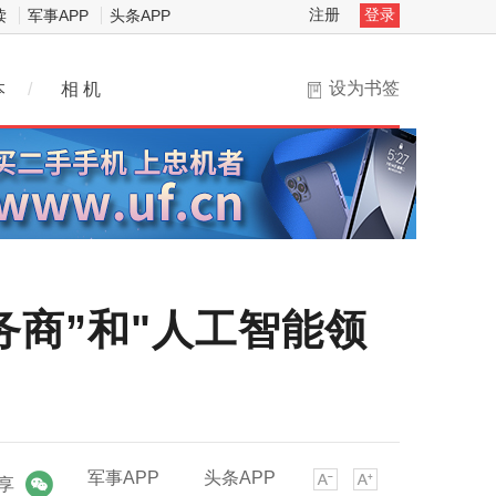
注册
登录
读
军事APP
头条APP
设为书签
本
/
相 机
务商”和"人工智能领
军事APP
头条APP
享