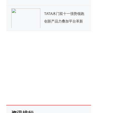
台重磅宣讲，引领国产化
办公新纪元
TATA木门双十一强势领跑
创新产品力叠加平台革新
开启家居消费新范式