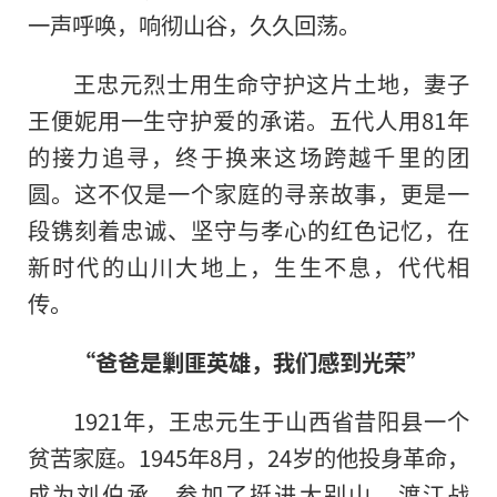
一声呼唤，响彻山谷，久久回荡。
王忠元烈士用生命守护这片土地，妻子
王便妮用一生守护爱的承诺。五代人用81年
的接力追寻，终于换来这场跨越千里的团
圆。这不仅是一个家庭的寻亲故事，更是一
段镌刻着忠诚、坚守与孝心的红色记忆，在
新时代的山川大地上，生生不息，代代相
传。
“爸爸是剿匪英雄，我们感到光荣”
1921年，王忠元生于山西省昔阳县一个
贫苦家庭。1945年8月，24岁的他投身革命，
成为刘伯承、参加了挺进大别山、渡江战