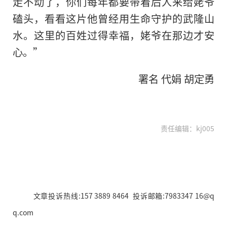
走不动了，你们每年都要带着后人来给姥爷
磕头，看看这片他曾经用生命守护的武隆山
水。这里的百姓过得幸福，姥爷在那边才安
心。”
署名 代娟 胡定勇
责任编辑：kj005
文章投诉热线:157 3889 8464 投诉邮箱:7983347 16@q
q.com