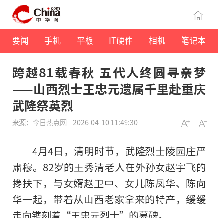
要闻
手机
平板
IT硬件
相机
笔记本
跨越81载春秋 五代人终圆寻亲梦
——山西烈士王忠元遗属千里赴重庆
武隆祭英烈
来源：
今日热点网
2026-04-10 11:49:30
4月4日，清明时节，武隆烈士陵园庄严
肃穆。82岁的王秀清老人在外孙女赵宇飞的
搀扶下，与女婿赵卫中、女儿陈凤华、陈向
华一起，带着从山西老家拿来的特产，缓缓
走向镌刻着“王忠元烈士”的墓碑。