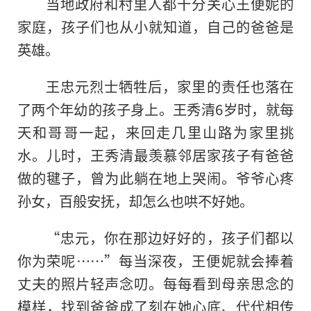
当地政府和村里人都十分关心王便妮的
家庭，孩子们也从小就知道，自己的爸爸是
英雄。
王忠元烈士牺牲后，家里的责任也落在
了两个年幼的孩子身上。王秀清6岁时，就每
天和哥哥一起，来回走几里山路为家里挑
水。儿时，王秀清最羡慕邻居家孩子有爸爸
做的毽子，曾为此躺在地上哭闹。爷爷心疼
孙女，百般安抚，却怎么也哄不好她。
“忠元，你在那边好好的，孩子们都以
你为荣呢……”每当深夜，王便妮就会捧着
丈夫的照片轻声念叨。每每看到母亲思念的
模样，找到爸爸成了刻在她心底、代代相传