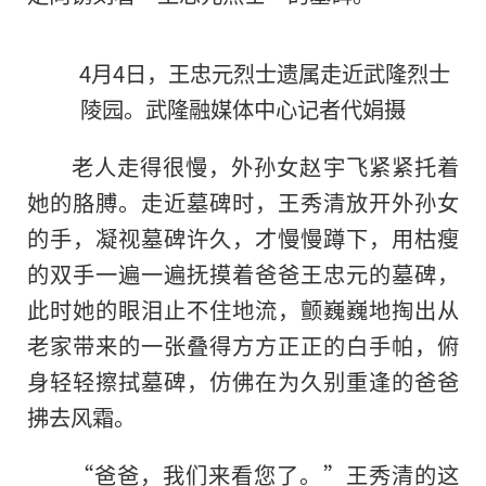
4月4日，王忠元烈士遗属走近武隆烈士
陵园。武隆融媒体中心记者代娟摄
老人走得很慢，外孙女赵宇飞紧紧托着
她的胳膊。走近墓碑时，王秀清放开外孙女
的手，凝视墓碑许久，才慢慢蹲下，用枯瘦
的双手一遍一遍抚摸着爸爸王忠元的墓碑，
此时她的眼泪止不住地流，颤巍巍地掏出从
老家带来的一张叠得方方正正的白手帕，俯
身轻轻擦拭墓碑，仿佛在为久别重逢的爸爸
拂去风霜。
“爸爸，我们来看您了。”王秀清的这