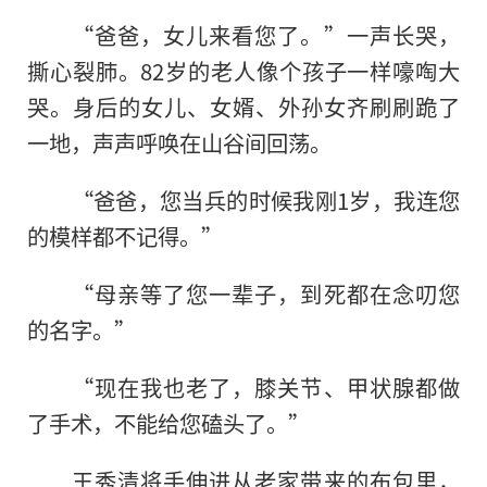
“爸爸，女儿来看您了。”一声长哭，
撕心裂肺。82岁的老人像个孩子一样嚎啕大
哭。身后的女儿、女婿、外孙女齐刷刷跪了
一地，声声呼唤在山谷间回荡。
“爸爸，您当兵的时候我刚1岁，我连您
的模样都不记得。”
“母亲等了您一辈子，到死都在念叨您
的名字。”
“现在我也老了，膝关节、甲状腺都做
了手术，不能给您磕头了。”
王秀清将手伸进从老家带来的布包里，