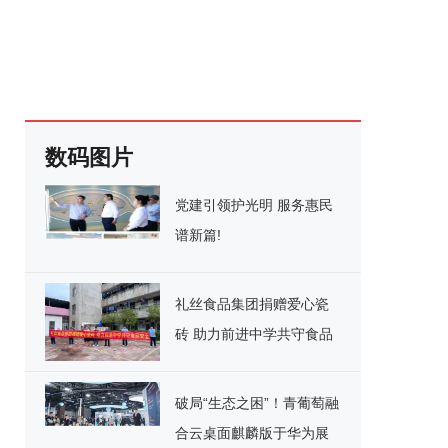
数码图片
党建引领护光明 服务惠民
谱新篇!
礼丝食品集团捐赠爱心瓷
砖 助力前进中学共守食品
安全
破局“生态之困”！青葡萄融
合云桌面麒麟版于华为展