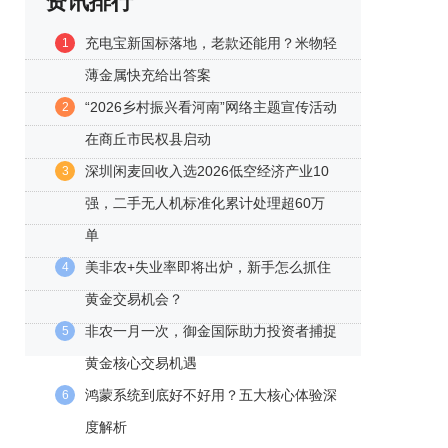
资讯排行
充电宝新国标落地，老款还能用？米物轻
1
薄金属快充给出答案
“2026乡村振兴看河南”网络主题宣传活动
2
在商丘市民权县启动
深圳闲麦回收入选2026低空经济产业10
3
强，二手无人机标准化累计处理超60万
单
美非农+失业率即将出炉，新手怎么抓住
4
黄金交易机会？
非农一月一次，御金国际助力投资者捕捉
5
黄金核心交易机遇
鸿蒙系统到底好不好用？五大核心体验深
6
度解析