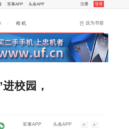
注册
登录
读
军事APP
头条APP
设为书签
本
/
相 机
”进校园，
军事APP
头条APP