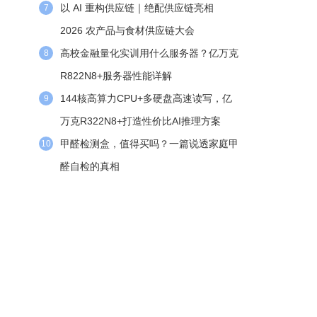
以 AI 重构供应链｜绝配供应链亮相
7
2026 农产品与食材供应链大会
高校金融量化实训用什么服务器？亿万克
8
R822N8+服务器性能详解
144核高算力CPU+多硬盘高速读写，亿
9
万克R322N8+打造性价比AI推理方案
甲醛检测盒，值得买吗？一篇说透家庭甲
10
醛自检的真相