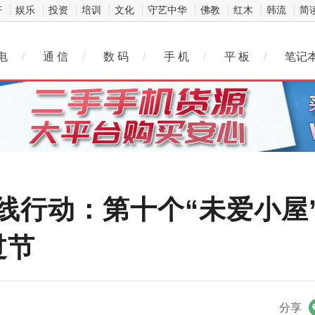
济
娱乐
投资
培训
文化
守艺中华
佛教
红木
韩流
简
电
/
通 信
/
数 码
/
手 机
/
平 板
/
笔记
线行动：第十个“未爱小屋
过节
微信
分享