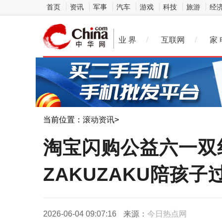
首页
资讯
军事
汽车
游戏
科技
旅游
经
业 界
/
互联网
/
家 
当前位置：
滚动资讯
>
淘宝闪购公益六一双
ZAKUZAKU陪孩子
2026-06-04 09:07:16
来源：
今日热点网