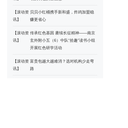
【
滚动资
贝贝小红桶携手新和盛，炸鸡加盟稳
讯
】
赚更省心
【
滚动资
传承红色基因 赓续长征精神——南京
讯
】
玄外附小五（6）中队“拾趣”读书小组
开展红色研学活动
【
滚动资
富贵包越大越难消？选对机构少走弯
讯
】
路