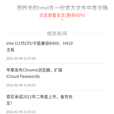
而昨天的Intel在一份官方文件中首次确
点击查看全文(剩余
65
%)
认，Z490、H470主板刷新适当的BIOS之
后，就可以点亮11代酷睿，B460、H410主板
则完全不兼容。
相关新闻
inte l11代CPU不能兼容B460、H410
Intel并未解释具体原因，据说是11代酷
主板
睿对供电有更高
的
要求，B460、H410主板因
2021-02-09 11:37:00
为堆料不足而无法支持。
苹果发布Chrome浏览器，扩展
B460的继任者是B560，变化非常大，尤
iCloud Passwords
其是在该系列中首次解锁内存超频，此外还
2021-02-09 11:35:52
支持RAID，PCIe 3.0通道增至20条(16x+4x)
索尼承诺2021年二季度上市，备货充
等等。H410的继任者是H510，升级就不多
足！
了。(作者：王晔)
2021-02-09 11:33:13