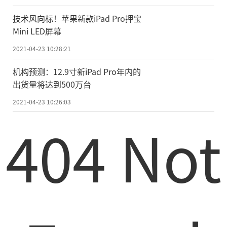
例如社交软件和协作平台以及人力资本
技术风向标！苹果新款iPad Pro押宝
管理(HCM)软件等领域的技术投资正在因企业
Mini LED屏幕
机构对员工体验和身心健康的日益重视而向
2021-04-23 10:28:21
前发展。
机构预测：12.9寸新iPad Pro年内的
虽然企业机构不会仅仅因为 2021 年经济
出货量将达到500万台
的确定性有所提高而减少优化和成本节约方
2021-04-23 10:26:03
面
的
工作，但在今年剩余的时间里，首席信
404 Not
息官将把重点放在完成增强、拓展和改变公
司价值定位的数字化业务计划上。
Lovelock 先生表示：“去年，IT 支出出
现了‘条件反射’，使得远程工作团队在短
短几周内就能成型。随着混合工作模式的生
根发芽，除了任务完成所需要的支出之外，