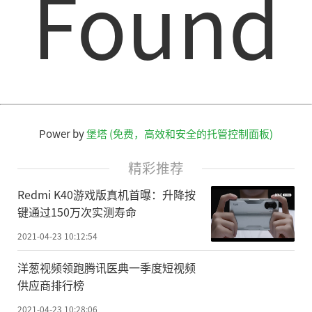
Found
首席信息官还将关注能够实现创新的支
出。”
恢复到疫情前支出水平的速度各不相同
不同国家、垂直行业和 IT 细分市场的恢
复情况仍有较大差异，整个经济恢复呈现 K
Power by
堡塔 (免费，高效和安全的托管控制面板)
型趋势。行业方面，银行和证券及保险业最
早将在 2021 年接近疫情前的支出水平;零售
精彩推荐
和运输业将在接近 2023 年时才能恢复到这一
Redmi K40游戏版真机首曝：升降按
水平。
键通过150万次实测寿命
2021-04-23 10:12:54
地区方面，拉美地区有望在 2024 年恢
复，而大中国区的 IT 支出已超过 2019 年的
洋葱视频领跑腾讯医典一季度短视频
供应商排行榜
水平。预计北美和西欧将在接近 2021 年底恢
2021-04-23 10:28:06