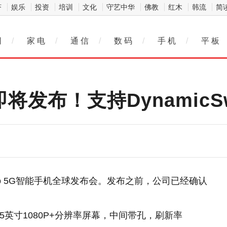
济
娱乐
投资
培训
文化
守艺中华
佛教
红木
韩流
简
网
/
家 电
/
通 信
/
数 码
/
手 机
/
平 板
G 即将发布！支持DynamicS
 Pro 5G智能手机全球发布会。发布之前，公司已经确认
用6.5英寸1080P+分辨率屏幕，中间带孔，刷新率