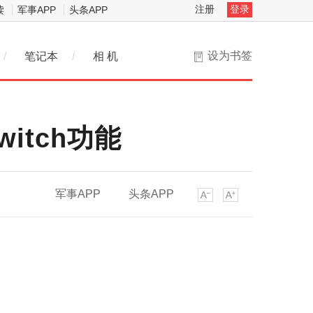
注册
登录
读
军事APP
头条APP
设为书签
/
笔记本
/
相 机
witch功能
军事APP
头条APP