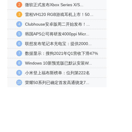
微软正式发布Xbox Series X/S...
2
雷柏VH120 RGB游戏耳机上市！50...
3
Clubhouse安卓版周二开始发布！...
4
韩国APS公司将研发4000ppi Micr...
5
联想发布笔记本充电宝：提供2000...
6
数据显示：搜狗2021年Q1营收下滑47%
7
Windows 10新预览版已默认安装W...
8
小米登上福布斯榜单：位列第222名
9
荣耀50系列已确定首发高通骁龙7...
10