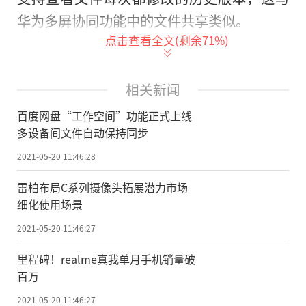
华为多屏协同功能中的文件共享类似。
点击查看全文(剩余
71
%)
“工作空间”比较好用的一点是它可以
保留每次修改的历史版本，可以很方便
的
进
相关新闻
行文件还原。
百度网盘“工作空间”功能正式上线
“工作空间”的存储大小取决与网盘和
多设备间文件自动保持同步
电脑本地磁盘空间大小，当其中任何一方空
2021-05-20 11:46:28
间不足时，将暂停同步。
雷柏布局C系列摄像头拓展潜力市场
需要注意的是，该功能虽然免费，但文
细化使用场景
件在进行自动同步到电脑本地时会消耗同步
2021-05-20 11:46:27
流量。每月每个用户会赠送免费的1GB定额同
里程碑！realme真我单月手机销量破
步流量，免费同步流量仅当月有效，不结
百万
转。开通SVIP会员，即可尊享无限同步特
2021-05-20 11:46:27