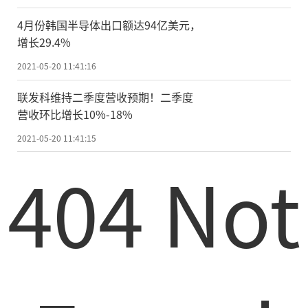
权。
4月份韩国半导体出口额达94亿美元，
此外，将文件同步到电脑本地时，需要
增长29.4%
消耗同步流量，但在网页、手机中手动下载
2021-05-20 11:41:16
不会消耗同步流量，非会员用户会限制下载
联发科维持二季度营收预期！二季度
速度，SVIP会员畅享极速下载。(作者：Y)
营收环比增长10%-18%
2021-05-20 11:41:15
责任编辑：kj005
404 Not
文章投诉热线:156 0057 2229 投诉邮箱:29132
36@qq.com