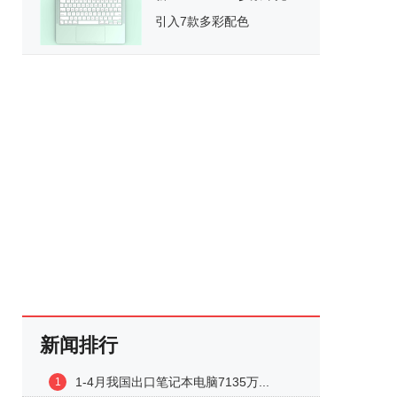
引入7款多彩配色
新闻排行
1-4月我国出口笔记本电脑7135万...
1