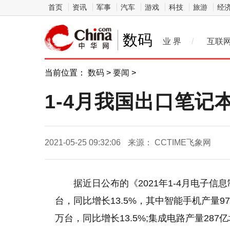
首页
资讯
军事
汽车
游戏
科技
旅游
经
数码
业 界
/
互联
当前位置：
数码
>
要闻
>
1-4月我国出口笔记本
2021-05-25 09:32:06
来源： CCTIME飞象网
据近日公布的《2021年1-4月电子信
台，同比增长13.5%，其中智能手机产量97
万台，同比增长13.5%;集成电路产量287亿