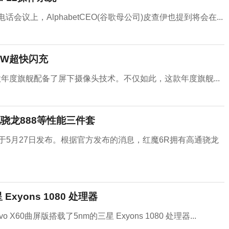
议上，AlphabetCEO(谷歌母公司)皮查伊也提到将会在...
0W超快闪充
年度旗舰配备了屏下摄像头技术。不仅如此，这款年度旗舰...
骁龙888等性能三件套
于5月27日发布。根据官方发布的消息，红魔6R拥有高通骁龙
xyons 1080 处理器
 X60曲屏版搭载了5nm的三星 Exyons 1080 处理器...