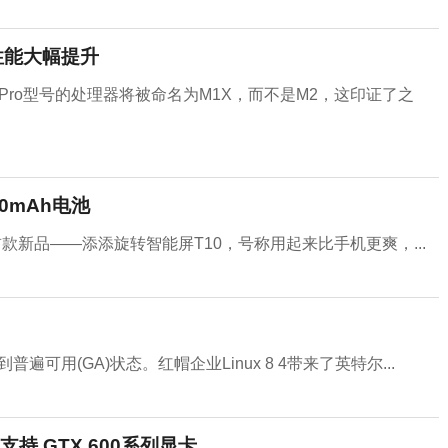
 性能大幅提升
 Pro型号的处理器将被命名为M1X，而不是M2，这印证了之
0mAh电池
款新品——添添旋转智能屏T10，号称用起来比手机更爽，...
普遍可用(GA)状态。红帽企业Linux 8 4带来了英特尔...
持 GTX 600系列显卡