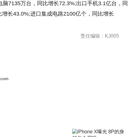
7135万台，同比增长72.3%;出口手机3.1亿台，同
比增长43.0%;进口集成电路2100亿个，同比增长
责任编辑：KJ005
.com