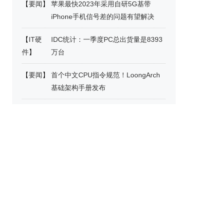
【
要闻
】
苹果最快2023年采用自研5G基带
iPhone手机信号差的问题有望解决
【
IT硬
IDC统计：一季度PC总出货量是8393
件
】
万台
【
要闻
】
首个中文CPU指令规范！LoongArch
基础架构手册发布