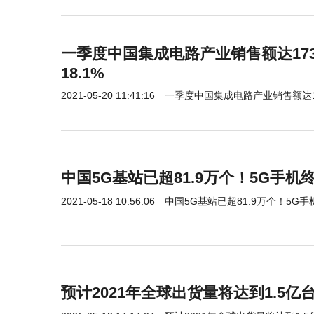
一季度中国集成电路产业销售额达173
18.1%
2021-05-20 11:41:16
一季度中国集成电路产业销售额达17
中国5G基站已超81.9万个！5G手机
2021-05-18 10:56:06
中国5G基站已超81.9万个！5G手
预计2021年全球出货量将达到1.5亿