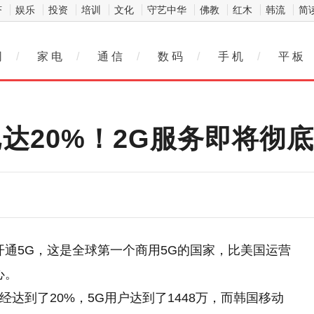
济
娱乐
投资
培训
文化
守艺中华
佛教
红木
韩流
简
网
/
家 电
/
通 信
/
数 码
/
手 机
/
平 板
达20%！2G服务即将彻
布开通5G，这是全球第一个商用5G的国家，比美国运营
心。
经达到了20%，5G用户达到了1448万，而韩国移动