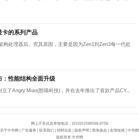
心显卡的系列产品
架构处理器后。究其原因，主要是因为Zen1到Zen3每一代处
式发布：性能结构全面升级
ngry Miao(怒喵科技)，并在去年推出了首款产品CY...
网上不良信息举报电话：(010)52598588-8758
关于中华网
|
广告服务
|
联系我们
|
招聘信息
|
版权声明
|
豁免条款
|
友情链接
|
中华网
版权所有 中华网