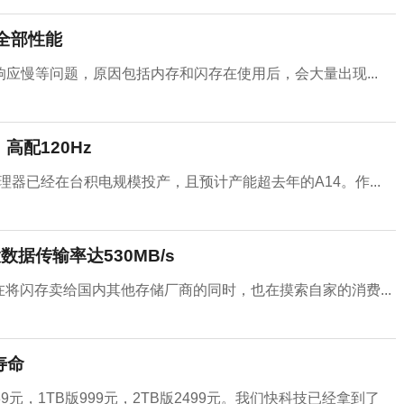
ro全部性能
应慢等问题，原因包括内存和闪存在使用后，会大量出现...
：高配120Hz
5处理器已经在台积电规模投产，且预计产能超去年的A14。作...
据传输率达530MB/s
将闪存卖给国内其他存储厂商的同时，也在摸索自家的消费...
寿命
9元，1TB版999元，2TB版2499元。我们快科技已经拿到了