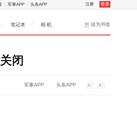
注册
登录
读
军事APP
头条APP
设为书签
/
笔记本
/
相 机
底关闭
军事APP
头条APP