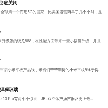
将彻底关闭
是全球第一个商用5G的国家，比美国运营商早了几个小时，显...
z
级版的骁龙888，在性能方面带来一些小幅度升级，并且...
片
启小米平板产品线，米粉们苦苦期待的小米平板5终于得...
固大猩猩玻璃
ote 10 Pro有两个小惊喜：JBL双立体声扬声器及史上最...