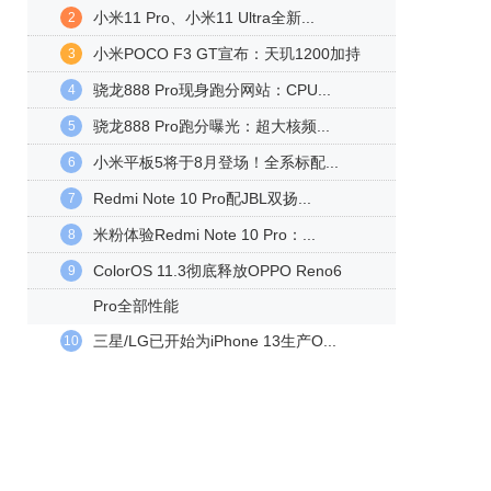
小米11 Pro、小米11 Ultra全新...
2
小米POCO F3 GT宣布：天玑1200加持
3
骁龙888 Pro现身跑分网站：CPU...
4
骁龙888 Pro跑分曝光：超大核频...
5
小米平板5将于8月登场！全系标配...
6
Redmi Note 10 Pro配JBL双扬...
7
米粉体验Redmi Note 10 Pro：...
8
ColorOS 11.3彻底释放OPPO Reno6
9
Pro全部性能
三星/LG已开始为iPhone 13生产O...
10