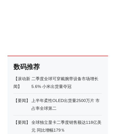
数码推荐
【
滚动新
二季度全球可穿戴腕带设备市场增长
闻
】
5.6% 小米出货量夺冠
【
要闻
】
上半年柔性OLED出货量2500万片 市
占率全球第二
【
要闻
】
全球独立显卡二季度销售额达118亿美
元 同比增幅179％