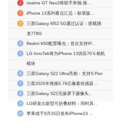
realme GT Neo2将联手奔驰 推...
1
iPhone 13系列看点汇总：标准版...
2
三星Galaxy M52 5G通过认证：搭载骁
3
龙778G
Redmi K50配置曝光：首次支持IP...
4
LG InnoTek将为iPhone 13供应70％相机
5
模块
三星Galaxy S22 Ultra亮相：支持S Pen
6
三星2025年将推5.76亿像素传感器...
7
三星Galaxy S22无缘屏下摄像头...
8
LG研发出新型可折叠材料：同时具...
9
苹果或于9月15日发布iPhone13 ...
10