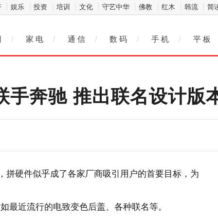
济
娱乐
投资
培训
文化
守艺中华
佛教
红木
韩流
简
网
/
家 电
/
通 信
/
数 码
/
手 机
/
平 板
o2将联手奔驰 推出联名设计版
料，拼硬件似乎成了各家厂商吸引用户的首要目标，为
，如最近流行的电致变色后盖、各种联名等。