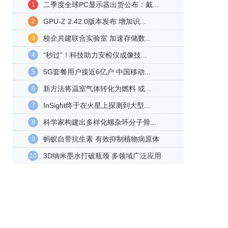
二季度全球PC显示器出货公布：戴...
1
GPU-Z 2.42.0版本发布 增加识...
2
校企共建联合实验室 加速存储数...
3
“秒过”！科技助力安检仪成像技...
4
5G套餐用户接近6亿户 中国移动...
5
新方法将温室气体转化为燃料 或...
6
InSight终于在火星上探测到大型...
7
科学家构建出多样化螺杂环分子骨...
8
蚂蚁自带抗生素 有效抑制植物病原体
9
3D纳米墨水打破瓶颈 多领域广泛应用
10