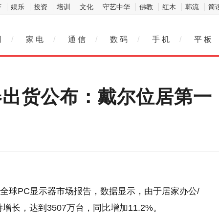
济
娱乐
投资
培训
文化
守艺中华
佛教
红木
韩流
简
网
/
家 电
/
通 信
/
数 码
/
手 机
/
平 板
器出货公布：戴尔位居第一
季度全球PC显示器市场报告，数据显示，由于居家办公/
长，达到3507万台，同比增加11.2%。