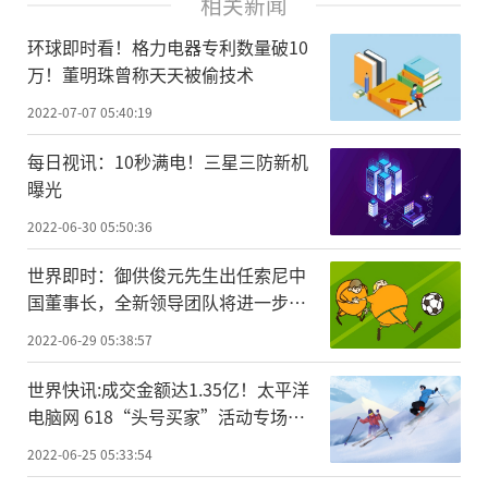
相关新闻
环球即时看！格力电器专利数量破10
万！董明珠曾称天天被偷技术
2022-07-07 05:40:19
每日视讯：10秒满电！三星三防新机
曝光
2022-06-30 05:50:36
世界即时：御供俊元先生出任索尼中
国董事长，全新领导团队将进一步强
化中国市场战略地位
2022-06-29 05:38:57
世界快讯:成交金额达1.35亿！太平洋
电脑网 618“头号买家”活动专场收
官
2022-06-25 05:33:54