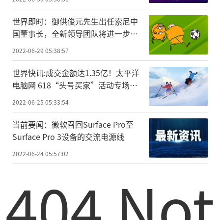
世界即时：御供俊元先生出任索尼中
国董事长，全新领导团队将进一步强
化中国市场战略地位
2022-06-29 05:38:57
世界快讯:成交金额达1.35亿！太平洋
电脑网 618“头号买家”活动专场收
官
2022-06-25 05:33:54
当前要闻：微软召回Surface Pro至
Surface Pro 3设备的交流电源线
2022-06-24 05:57:02
404 Not