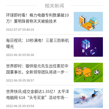
相关新闻
环球即时看！格力电器专利数量破10
万！董明珠曾称天天被偷技术
2022-07-07 05:40:19
每日视讯：10秒满电！三星三防新机
曝光
2022-06-30 05:50:36
世界即时：御供俊元先生出任索尼中
国董事长，全新领导团队将进一步强
化中国市场战略地位
2022-06-29 05:38:57
世界快讯:成交金额达1.35亿！太平洋
电脑网 618“头号买家”活动专场收
官
2022-06-25 05:33:54