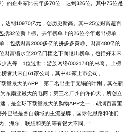
）的企业家比去年多70位，达到326位。其中75位是
%，达到10970亿元，创历史新高。其中25位财富超百
包括32位新上榜。去年榜单上的26位今年退出榜单，
单，包括财富2000多亿的拼多多黄峥、财富480亿的
1位财富缩水至20亿门槛之下而退出榜单，包括好未来
少杰等；1位过世：游族网络(002174)的林奇。上榜
上榜者共来自61家公司，其中40家上市公司。
全球下载量最大的APP；第二名出生于无锡的叶刚，其在新
成为东南亚最大的电商；第三名广州的许仰天，所创立
速，是全球下载量最大的购物APP之一，胡润百富董
海外已经是各自领域的主流品牌，国际化思路和他们
华为、海尔、联想和美的等有很大不同。”