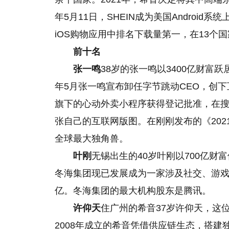
年5月11日，SHEIN成为美国Android
iOS购物应用中排名下载量第一，在13个国家
前十名
张一鸣
38岁的张一鸣以3400亿财富跃
年5月张一鸣宣布卸任字节跳动CEO，创下
旗下的心动外卖小程序获得登记批准，在
张自己的互联网版图。在刚刚发布的《202
全球最大独角兽。
叶刚
无锡出生的40岁叶刚以700亿财
冬海集团现已发展成为一家涉及社交、游
亿。冬海集团的最大机构股东是腾讯。
许仰天
住广州的希音37岁许仰天，这位
2008年成立的希音凭借供应链生态，搭建