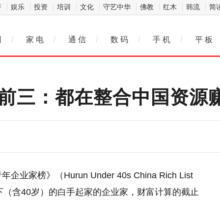
济
娱乐
投资
培训
文化
守艺中华
佛教
红木
韩流
简
网
/
家 电
/
通 信
/
数 码
/
手 机
/
平 板
榜前三：都在整合中国资源
榜》（Hurun Under 40s China Rich List
以下（含40岁）的白手起家的企业家，财富计算的截止