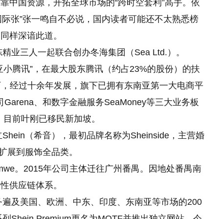
靠中国资源，开拓全球市场的“跨时空套利”高手。依
的“国际张”张一鸣自不必说，国内读者可能还不太熟悉榜
们同样深谙此道。
精业三人一起联合创办冬海集团（Sea Ltd.）。
亚小腾讯”，在最大股东腾讯（约占23%的股份）的扶
下，经过十余年发展，旗下已拥有东南亚第一大电商平
Garena、和数字金融服务SeaMoney等三大业务板
体。目前叶刚已移民新加坡。
hein（希音），最初品牌名称为Sheinside，主营婚
围也扩展到服饰全品类。
mwe。2015年公司主体迁往广州番禺。因地处番禺南
柔性供应链体系。
务遍及美国、欧洲、中东、印度、东南亚等市场的200
hein Premium更名为MOTF并推出独立网站。今