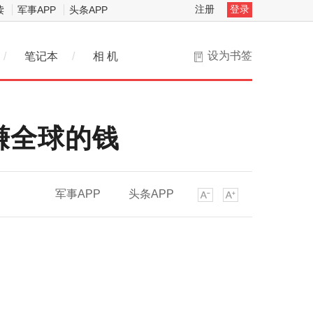
注册
登录
读
军事APP
头条APP
设为书签
/
笔记本
/
相 机
赚全球的钱
军事APP
头条APP