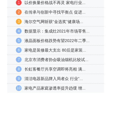
以价换量价格战不再灵 家电行业...
1
在传承与创新中寻找平衡点 促进...
2
海尔空气网斩获“金选奖”健康场...
3
数据显示：集成灶2021年市场零售...
4
液晶面板价格跌势有望2022年二季...
5
家电是装修最大支出 80后是家装...
6
北京市消费者协会吸油烟机比较试...
7
长虹客餐厅共享空调即将亮相 满...
8
清洁电器新品牌入局者众 行业“...
9
家电产品家庭渗透率提升趋缓 增...
10