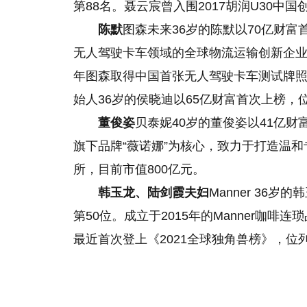
第88名。聂云宸曾入围2017胡润U30中
陈默
图森未来36岁的陈默以70亿财富
无人驾驶卡车领域的全球物流运输创新企业
年图森取得中国首张无人驾驶卡车测试牌照，
始人36岁的侯晓迪以65亿财富首次上榜，位
董俊姿
贝泰妮40岁的董俊姿以41亿财
旗下品牌“薇诺娜”为核心，致力于打造温
所，目前市值800亿元。
韩玉龙、陆剑霞夫妇
Manner 36
第50位。成立于2015年的Manner咖
最近首次登上《2021全球独角兽榜》，位列