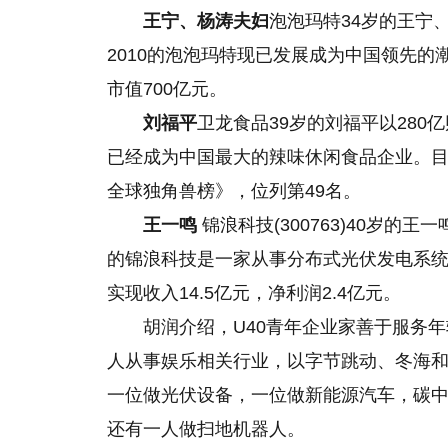
王宁、杨涛夫妇
泡泡玛特34岁的王宁
2010的泡泡玛特现已发展成为中国领先的
市值700亿元。
刘福平
卫龙食品39岁的刘福平以280
已经成为中国最大的辣味休闲食品企业。目前
全球独角兽榜》，位列第49名。
王一鸣
锦浪科技(300763)40岁的
的锦浪科技是一家从事分布式光伏发电系
实现收入14.5亿元，净利润2.4亿元。
胡润介绍，U40青年企业家善于服务年
人从事娱乐相关行业，以字节跳动、冬海和
一位做光伏设备，一位做新能源汽车，碳中和
还有一人做扫地机器人。