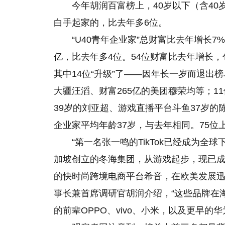
今年胡润百富榜上，40岁以下（含40岁
白手起家的，比去年多6位。
“U40青年企业家”总财富比去年增长7
亿，比去年多4位。54位财富比去年增长，
其中14位“升级”了——因年长一岁而退出榜
大疆汪滔、财富265亿的美团穆荣均等；1
39岁的刘亚超、游戏直播平台斗鱼37岁的陈
企业家平均年龄37岁，与去年相同。75位
“第一名张一鸣的TikTok已经成为
加坡创立的冬海集团，从游戏起步，现已
的快时尚跨境电商平台希音，在欧美发展迅
事长兼首席调研官胡润介绍，“这些品牌在
的前辈OPPO、vivo、小米，以及更早的