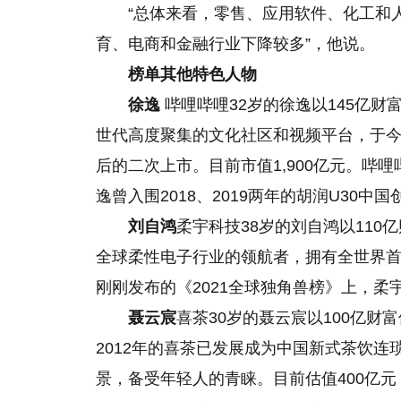
“总体来看，零售、应用软件、化工和
育、电商和金融行业下降较多”，他说。
榜单其他特色人物
徐逸
哔哩哔哩32岁的徐逸以145亿财
世代高度聚集的文化社区和视频平台，于今
后的二次上市。目前市值1,900亿元。哔哩哔
逸曾入围2018、2019两年的胡润U30中
刘自鸿
柔宇科技38岁的刘自鸿以110
全球柔性电子行业的领航者，拥有全世界首
刚刚发布的《2021全球独角兽榜》上，柔宇
聂云宸
喜茶30岁的聂云宸以100亿财
2012年的喜茶已发展成为中国新式茶饮
景，备受年轻人的青睐。目前估值400亿元