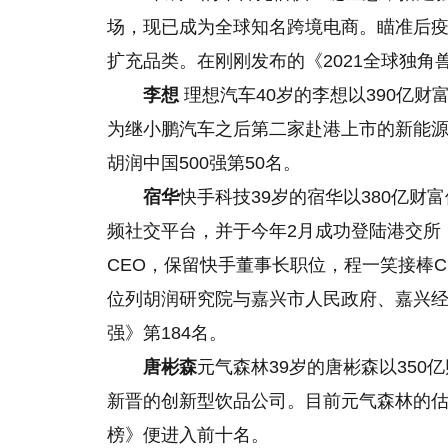
场，现已成为全球知名跨境电商。瞄准后
扩充品类。在刚刚发布的《2021全球独角兽
李想
理想汽车40岁的李想以390亿
为继小鹏汽车之后第二家赴港上市的新能源汽
胡润中国500强第50名。
宿华
快手科技39岁的宿华以380亿
频社交平台，并于今年2月成功登陆港交所，
CEO，保留快手董事长职位，程一笑接棒C
位列胡润研究院与嘉兴市人民政府、嘉兴经济
强》第184名。
唐彬森
元气森林39岁的唐彬森以350
新晋的创新型饮品公司。目前元气森林的估值
榜》便进入前十名。