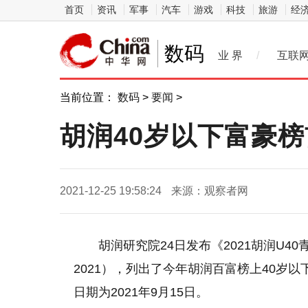
首页
资讯
军事
汽车
游戏
科技
旅游
经
数码
业 界
/
互联
当前位置：
数码
>
要闻
>
胡润40岁以下富豪
2021-12-25 19:58:24
来源：观察者网
胡润研究院24日发布《2021胡润U40青年企业家
2021），列出了今年胡润百富榜上40岁
日期为2021年9月15日。