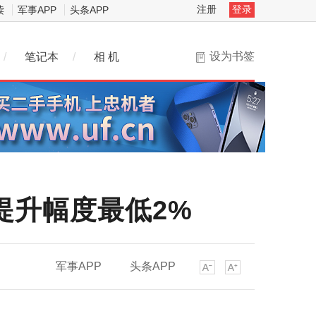
注册
登录
读
军事APP
头条APP
设为书签
/
笔记本
/
相 机
性能提升幅度最低2%
军事APP
头条APP