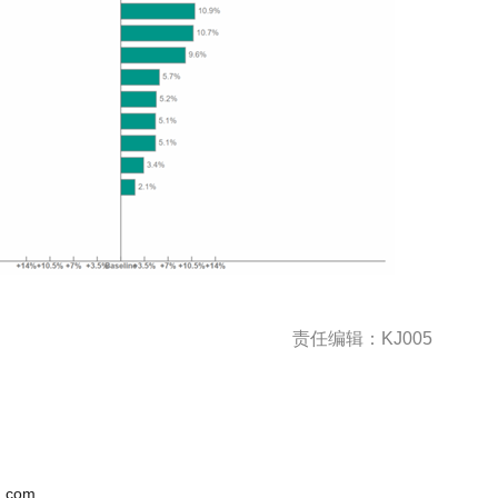
度
责任编辑：KJ005
.com