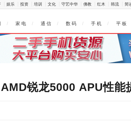
济
娱乐
投资
培训
文化
守艺中华
佛教
红木
韩流
简
网
/
家 电
/
通 信
/
数 码
/
手 机
/
平 板
上线 AMD锐龙5000 APU