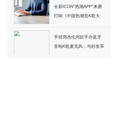
全新ICON“热潮APP”来袭
打响《中国热潮音K歌大
赛》 百万豪礼疯狂洒
手持周杰伦同款手办蓝牙
音响K歌麦克风，与好友享
受K歌乐趣!