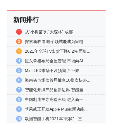
新闻排行
从“小树苗”到“大森林” 成都...
1
探索新赛道 哪个领域能成为家电...
2
2021年全球TV出货下降6.2% 面板...
3
巨头争相布局全屋智能 市场向AI...
4
Mini LED市场不及预期 产业陷...
5
海南省市场监管局抽查10批次快热...
6
智能化开辟产品创新边界 智能坐...
7
中国制造主导高端冰箱 进入新一...
8
苹果或正开发Apple Music新功能...
9
欧洲智能手机2021年“现状”：三...
10