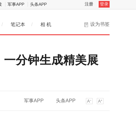
注册
登录
读
军事APP
头条APP
设为书签
/
笔记本
/
相 机
布：一分钟生成精美展
军事APP
头条APP