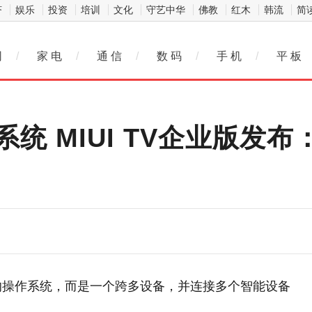
济
娱乐
投资
培训
文化
守艺中华
佛教
红木
韩流
简
网
/
家 电
/
通 信
/
数 码
/
手 机
/
平 板
统 MIUI TV企业版发
机的操作系统，而是一个跨多设备，并连接多个智能设备