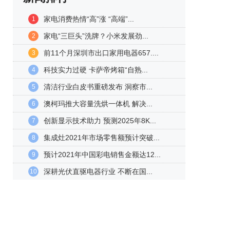
家电消费热情“高”涨 “高端”...
1
家电“三巨头”洗牌？小米发展劲...
2
前11个月深圳市出口家用电器657....
3
科技实力过硬 卡萨帝烤箱“自熟...
4
清洁行业白皮书重磅发布 洞察市...
5
澳柯玛推大容量洗烘一体机 解决...
6
创新显示技术助力 预测2025年8K...
7
集成灶2021年市场零售额预计突破...
8
预计2021年中国彩电销售金额达12...
9
深耕光伏直驱电器行业 不断在国...
10