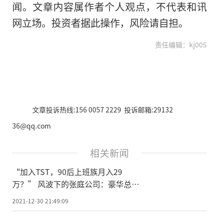
闻。文章内容属作者个人观点，不代表和讯
网立场。投资者据此操作，风险请自担。
责任编辑：kj005
文章投诉热线:156 0057 2229 投诉邮箱:29132
36@qq.com
相关新闻
“加入TST，90后上班族月入29
万？” 风波下的张庭公司：豪华总部
正常上班，大批货品正在打包
2021-12-30 21:49:09