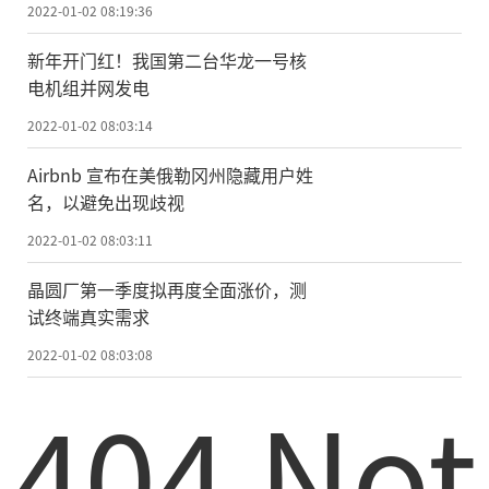
还我！最新回应来了；西安两防疫人
2022-01-02 08:19:36
员殴打市民，被拘留7天
新年开门红！我国第二台华龙一号核
电机组并网发电
2022-01-02 08:03:14
Airbnb 宣布在美俄勒冈州隐藏用户姓
名，以避免出现歧视
2022-01-02 08:03:11
晶圆厂第一季度拟再度全面涨价，测
试终端真实需求
2022-01-02 08:03:08
404 Not