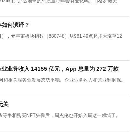
024kg。那么地球的总质量每年会有变化吗。而格罗诺夫...
年如何演绎？
之日），元宇宙板块指数（880748）从961 49点起步大涨至12
业务收入 14155 亿元，App 总量为 272 万款
联网和相关服务业发展态势平稳。企业业务收入和营业利润保...
无关
杰等争相购买NFT头像后，周杰伦也开始入局这一领域了。