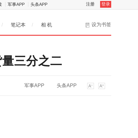
注册
登录
读
军事APP
头条APP
设为书签
/
笔记本
/
相 机
货量三分之二
军事APP
头条APP