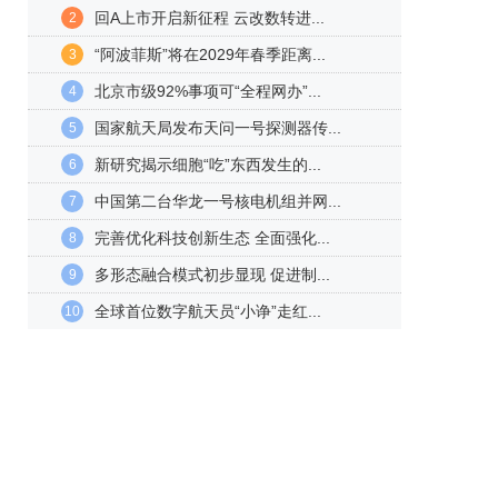
回A上市开启新征程 云改数转进...
2
“阿波菲斯”将在2029年春季距离...
3
北京市级92%事项可“全程网办”...
4
国家航天局发布天问一号探测器传...
5
新研究揭示细胞“吃”东西发生的...
6
中国第二台华龙一号核电机组并网...
7
完善优化科技创新生态 全面强化...
8
多形态融合模式初步显现 促进制...
9
全球首位数字航天员“小诤”走红...
10