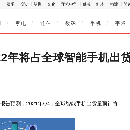
济
娱乐
投资
培训
文化
守艺中华
佛教
红木
韩流
简
网
/
家 电
/
通 信
/
数 码
/
手 机
/
平 板
022年将占全球智能手机出
cs最新的报告预测，2021年Q4，全球智能手机出货量预计将
。