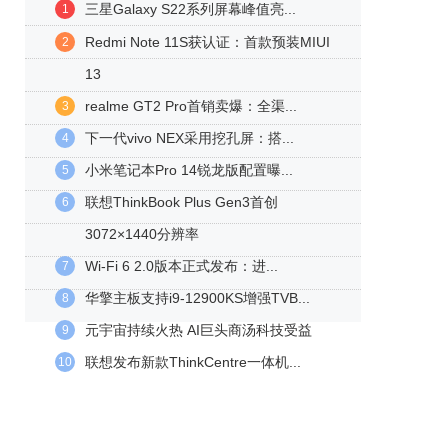
三星Galaxy S22系列屏幕峰值亮...
1
Redmi Note 11S获认证：首款预装MIUI
2
13
realme GT2 Pro首销卖爆：全渠...
3
下一代vivo NEX采用挖孔屏：搭...
4
小米笔记本Pro 14锐龙版配置曝...
5
联想ThinkBook Plus Gen3首创
6
3072×1440分辨率
Wi-Fi 6 2.0版本正式发布：进...
7
华擎主板支持i9-12900KS增强TVB...
8
元宇宙持续火热 AI巨头商汤科技受益
9
联想发布新款ThinkCentre一体机...
10