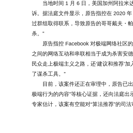
当地时间 1 月 6 日，美国加州阿拉米
诉。据法庭文件显示，原告指控在 2020 年 
过群组取得联系，导致原告的哥哥戴夫・帕特里克・安德
杀。”
原告指控 Facebook 对极端网络
之间的网络互动和串联相当于成为杀害安
民众走上极端主义之路，还‘建议和推荐’加入
了谋杀工具。”
目前，该案件还正在审理中，原告已出示了
极端行为的内容”等核心证据，还向法庭出示了
专家估计，该案有空能对“算法推荐”的司