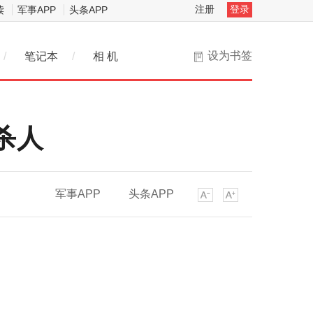
注册
登录
读
军事APP
头条APP
设为书签
/
笔记本
/
相 机
法杀人
军事APP
头条APP