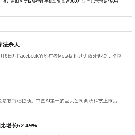
预计第四季度折叠智能手机出货量达380万台 同比大增超450%
用算法杀人
日对Facebook的所有者Meta提起过失致死诉讼，指控
被持续拉动。中国AI第一的巨头公司商汤科技上市后，...
增长52.49%