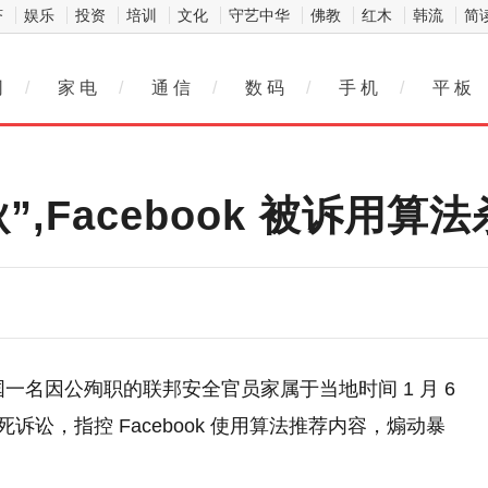
济
娱乐
投资
培训
文化
守艺中华
佛教
红木
韩流
简
网
/
家 电
/
通 信
/
数 码
/
手 机
/
平 板
,Facebook 被诉用算
美国一名因公殉职的联邦安全官员家属于当地时间 1 月 6
失致死诉讼，指控 Facebook 使用算法推荐内容，煽动暴