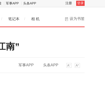
注册
登录
读
军事APP
头条APP
设为书签
/
笔记本
/
相 机
江南”
军事APP
头条APP