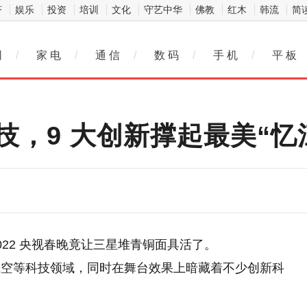
济
娱乐
投资
培训
文化
守艺中华
佛教
红木
韩流
简
网
/
家 电
/
通 信
/
数 码
/
手 机
/
平 板
，9 大创新撑起最美“忆
22 央视春晚竟让三星堆青铜面具活了。
航空等科技领域，同时在舞台效果上暗藏着不少创新科