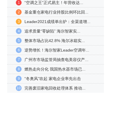
“空调之王”正式易主！年营收达...
1
基金重仓家电行业持股比例环比回...
2
Leader2021成绩单出炉：全渠道增...
3
追求质量“零缺陷” 海尔智家实...
4
整体市场占比42.8% 海尔冰箱实...
5
逆势增长！海尔智家Leader空调年...
6
广州市市场监管局抽查电美容仪产...
7
燃热走向分化 我国热水器市场已...
8
“冬奥风”吹起 家电企业率先出击
9
完善废旧家电回收处理体系 推动...
10