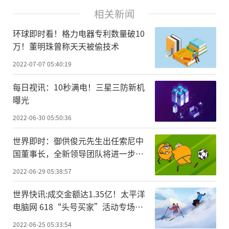
相关新闻
环球即时看！格力电器专利数量破10
万！董明珠曾称天天被偷技术
2022-07-07 05:40:19
每日视讯：10秒满电！三星三防新机
曝光
2022-06-30 05:50:36
世界即时：御供俊元先生出任索尼中
国董事长，全新领导团队将进一步强
化中国市场战略地位
2022-06-29 05:38:57
世界快讯:成交金额达1.35亿！太平洋
电脑网 618“头号买家”活动专场收
官
2022-06-25 05:33:54