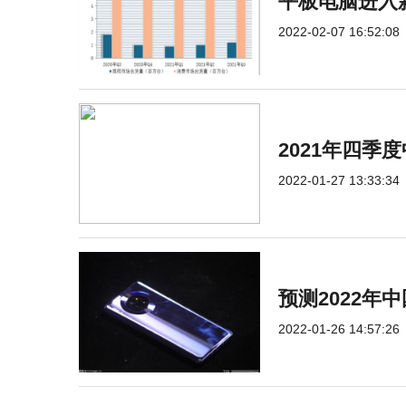
平板电脑进入
2022-02-07 16:52:08
2021年四
2022-01-27 13:33:34
预测2022年
2022-01-26 14:57:26