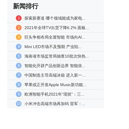
新闻排行
探索新赛道 哪个领域能成为家电...
1
2021年全球TV出货下降6.2% 面板...
2
巨头争相布局全屋智能 市场向AI...
3
Mini LED市场不及预期 产业陷...
4
海南省市场监管局抽查10批次快热...
5
智能化开辟产品创新边界 智能坐...
6
中国制造主导高端冰箱 进入新一...
7
苹果或正开发Apple Music新功能...
8
欧洲智能手机2021年“现状”：三...
9
小米冲击高端市场再加码 雷军：...
10