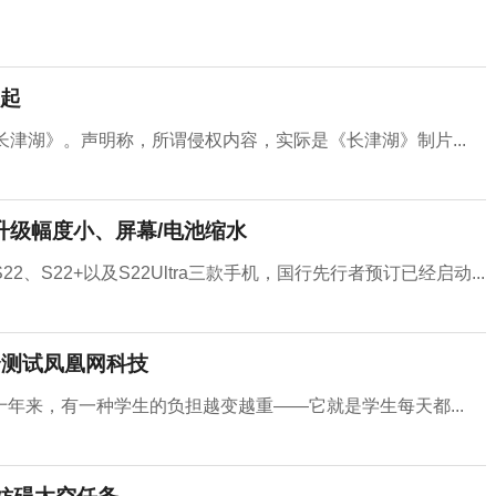
起
津湖》。声明称，所谓侵权内容，实际是《长津湖》制片...
：升级幅度小、屏幕/电池缩水
22、S22+以及S22Ultra三款手机，国行先行者预订已经启动...
个测试凤凰网科技
年来，有一种学生的负担越变越重——它就是学生每天都...