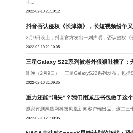
手...
2022-02-10 21:10:12
抖音否认侵权《长津湖》，长短视频纷争又
2月9日晚上，抖音官方发出一则声明，否认侵权《长
2022-02-10 21:10:05
三星Galaxy S22系列被老外狠狠吐槽了
昨晚（2月9日），三星GalaxyS22系列发布，包括S
2022-02-10 21:09:35
重力还能“消失”？我们用减压书包做了这
凰家评测凤凰网科技凤凰新闻客户端出品。这二三十
2022-02-10 21:09:05