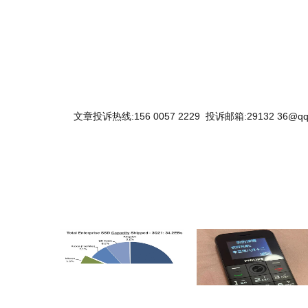
文章投诉热线:156 0057 2229 投诉邮箱:29132 36@qq