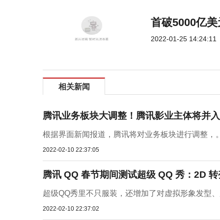
首破5000亿美
2022-01-25 14:24:11
相关新闻
腾讯业务板块大调整！腾讯影业主体将并入
根据界面新闻报道，腾讯将对业务板块进行调整，。
2022-02-10 22:37:05
腾讯 QQ 春节期间测试超级 QQ 秀：2D 
超级QQ秀里不只服装，还增加了对虚拟形象发型、
2022-02-10 22:37:02