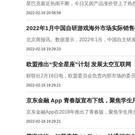
星巴克最近热闹不断，今日又因产品涨价登上了热搜第
2022-02-16 20:58:59
2022年1月中国自研游戏海外市场实际销售收
北京商报讯。数据显示，2022年1月，中国自主研发游
2022-02-16 19:29:23
欧盟推出“安全星座”计划 发展太空互联网
财联社2月16日电，欧盟委员会负责内部市场的委员布
2022-02-16 19:29:21
京东金融 App 青春版宣布下线，聚焦学
京东金融App在2018年推出了青春版，聚焦学生用
2022-02-16 19:29:21