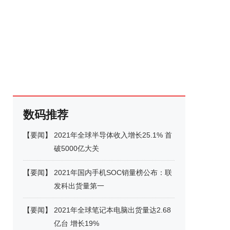
数码推荐
【
要闻
】
2021年全球半导体收入增长25.1% 首
破5000亿大关
【
要闻
】
2021年国内手机SOC销量榜公布：联
发科出货量第一
【
要闻
】
2021年全球笔记本电脑出货量达2.68
亿台 增长19%