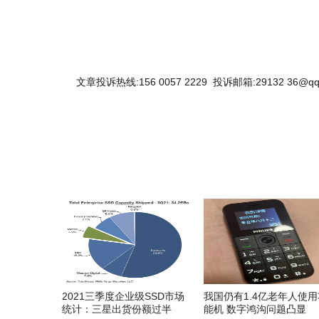
文章投诉热线:156 0057 2229 投诉邮箱:29132 36@qq
2021三季度企业级SSD市场
我国仍有1.4亿老年人使用
统计：三星出货份额过半
能机 数字鸿沟问题凸显