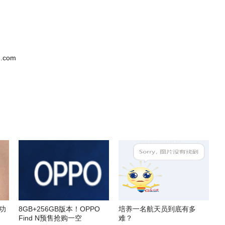
.com
功
8GB+256GB版本！OPPO
培养一名航天员到底有多
Find N预售抢购一空
难？