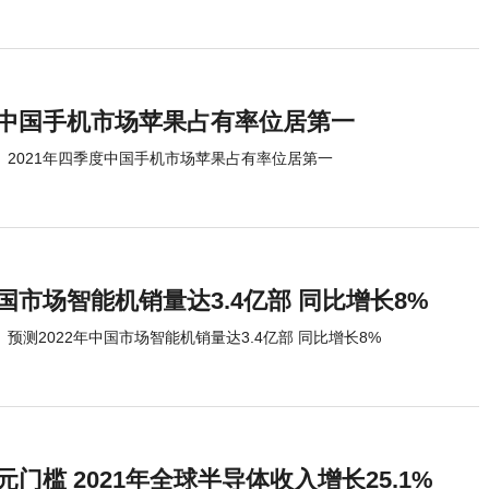
季度中国手机市场苹果占有率位居第一
2021年四季度中国手机市场苹果占有率位居第一
中国市场智能机销量达3.4亿部 同比增长8%
预测2022年中国市场智能机销量达3.4亿部 同比增长8%
元门槛 2021年全球半导体收入增长25.1%