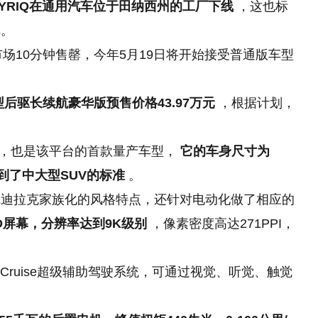
YRIQ在通用汽车位于田纳西州的工厂下线
，这也标
碑。
国市场10分钟售罄，今年5月19日将开始接受普通版车型
后驱长续航豪华版预售价格43.97万元
，根据计划，
台打造，也是该平台的首款量产车型，
它的车身尺寸为
米，达到了中大型SUV的标准
。
凯迪拉克家族化
的
风格特点，还针对电动化做了相应的
D屏幕，分辨率达到9K级别
，像素密度高达271PPI，
 Cruise超级辅助驾驶系统，可通过视觉、听觉、触觉