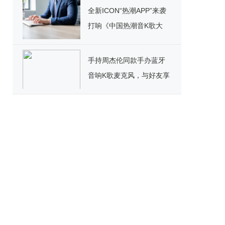
全新ICON“热潮APP”来袭
打响《中国热潮音K歌大
赛》 百万豪礼疯狂洒
手持周杰伦同款手办蓝牙
音响K歌麦克风，与好友享
受K歌乐趣!