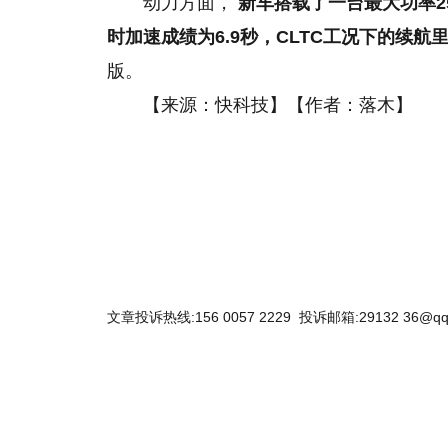
动力方面，
新车搭载了一台最大功率25
时加速成绩为6.9秒，CLTC工况下的续航里
版。
【来源：快科技】【作者：落木】
关键词：
凯迪拉克
凯迪拉克LYRIQ
拳打奔驰EQC脚踢宝马iX
文章投诉热线:156 0057 2229 投诉邮箱:29132 36@qq