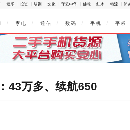
济
娱乐
投资
培训
文化
守艺中华
佛教
红木
韩流
简
网
/
家 电
/
通 信
/
数 码
/
手 机
/
平 板
：43万多、续航650