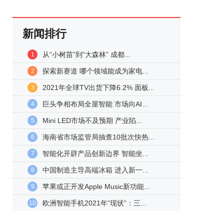
新闻排行
从“小树苗”到“大森林” 成都...
1
探索新赛道 哪个领域能成为家电...
2
2021年全球TV出货下降6.2% 面板...
3
巨头争相布局全屋智能 市场向AI...
4
Mini LED市场不及预期 产业陷...
5
海南省市场监管局抽查10批次快热...
6
智能化开辟产品创新边界 智能坐...
7
中国制造主导高端冰箱 进入新一...
8
苹果或正开发Apple Music新功能...
9
欧洲智能手机2021年“现状”：三...
10