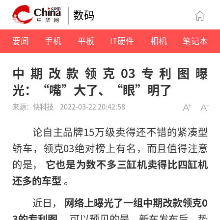
数码
要闻
手机
平板
IT硬件
相机
笔记本
中期改款领克03专利图曝
光：“嘴”大了、“眼”明了
来源：快科技
2022-03-22 20:42:58
论自主品牌15万级卖得还不错的紧凑型
轿车，领克03绝对榜上有名，而且值得注意
的是，
它也是为数不多三缸机卖得比四缸机
还多的车型
。
近日，
网络上曝光了一组中期改款领克0
3的专利图
，可以预见的是，新车发布后，势