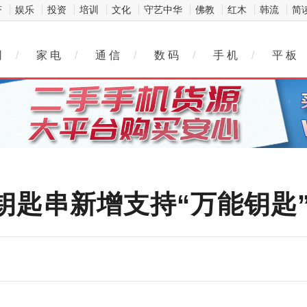
济
娱乐
投资
培训
文化
守艺中华
佛教
红木
韩流
简
网
/
家 电
/
通 信
/
数 码
/
手 机
/
平 板
oud钥匙串新增支持“万能钥匙