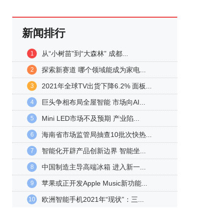
新闻排行
从“小树苗”到“大森林” 成都...
1
探索新赛道 哪个领域能成为家电...
2
2021年全球TV出货下降6.2% 面板...
3
巨头争相布局全屋智能 市场向AI...
4
Mini LED市场不及预期 产业陷...
5
海南省市场监管局抽查10批次快热...
6
智能化开辟产品创新边界 智能坐...
7
中国制造主导高端冰箱 进入新一...
8
苹果或正开发Apple Music新功能...
9
欧洲智能手机2021年“现状”：三...
10