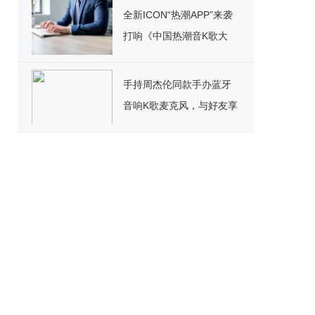
全新ICON“热潮APP”来袭
打响《中国热潮音K歌大
赛》 百万豪礼疯狂洒
手持周杰伦同款手办蓝牙
音响K歌麦克风，与好友享
受K歌乐趣!