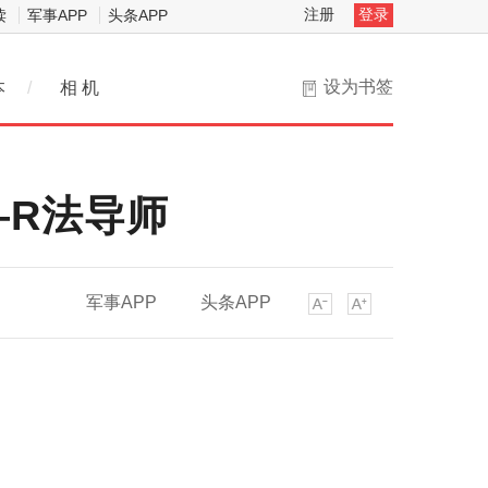
注册
登录
读
军事APP
头条APP
设为书签
本
/
相 机
—R法导师
军事APP
头条APP