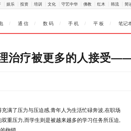
济
娱乐
投资
培训
文化
守艺中华
佛教
红木
韩流
简
电
/
通 信
/
数 码
/
手 机
/
平 板
/
笔记
理治疗被更多的人接受—
得充满了压力与压迫感,青年人为生活忙碌奔波,在职场
的双重压力,而学生则是被越来越多的学
习
任务所压迫,
重的枷锁。