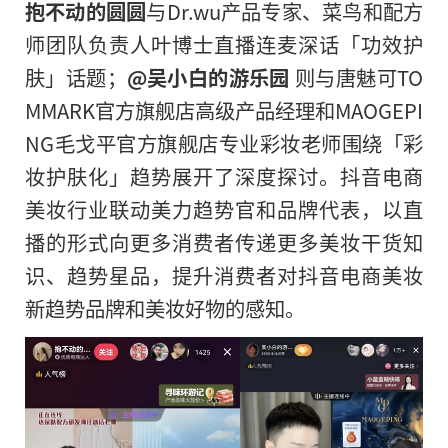
抱不动的圆圆
与Dr.wu产品专家、菜鸟和配方
师团队负责人叶博士直播连麦深话「功效护
肤」话题；
@吴小白的游乐园
则与唐魅可TO
M
MARK
官方旗舰店高级产品经理和MAOGEPI
NG毛戈
平
官方旗舰店专业彩妆老师围绕「彩
妆护肤化」趋势展开了深度探讨。抖音电商
美妆行业联动美力趋势官和品牌代表，以直
播的形式向更多消费者传递更多美妆干货知
识、趋势星品，提升消费者对抖音电商美妆
新趋势品牌和美妆好物的感知。