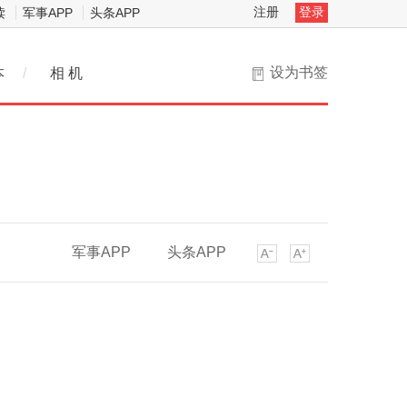
注册
登录
读
军事APP
头条APP
设为书签
本
/
相 机
军事APP
头条APP