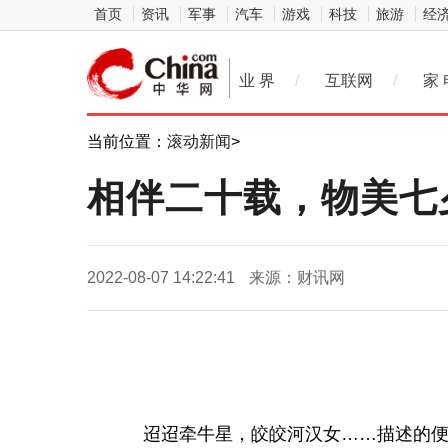
首页
资讯
军事
汽车
游戏
科技
旅游
经
业 界
/
互联网
/
家 
当前位置：
滚动新闻
>
相伴二十载，物美七
2022-08-07 14:22:41
来源：财讯网
迢迢牵牛星，皎皎河汉女……描述的