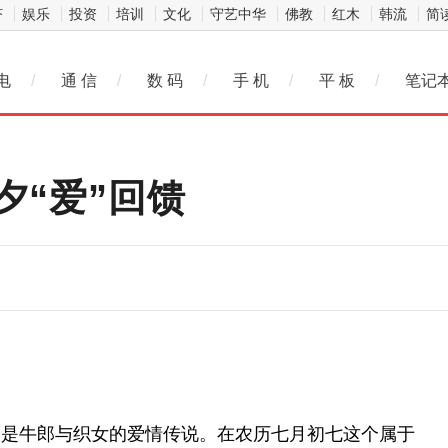
济
娱乐
投资
培训
文化
守艺中华
佛教
红木
韩流
简
电
/
通 信
/
数 码
/
手 机
/
平 板
/
笔记
夕“爱”回馈
便是牛郎与织女的爱情传说。在农历七月初七这个属于