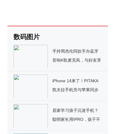
数码图片
手持周杰伦同款手办蓝牙
音响K歌麦克风，与好友享
受K歌乐趣!
iPhone 14来了！PITAKA
凯夫拉手机壳与苹果同步
上线
居家学习孩子沉迷手机？
聪明家长用IPRO，孩子不
生气还听话