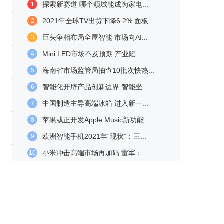
探索新赛道 哪个领域能成为家电...
1
2021年全球TV出货下降6.2% 面板...
2
巨头争相布局全屋智能 市场向AI...
3
Mini LED市场不及预期 产业陷...
4
海南省市场监管局抽查10批次快热...
5
智能化开辟产品创新边界 智能坐...
6
中国制造主导高端冰箱 进入新一...
7
苹果或正开发Apple Music新功能...
8
欧洲智能手机2021年“现状”：三...
9
小米冲击高端市场再加码 雷军：...
10