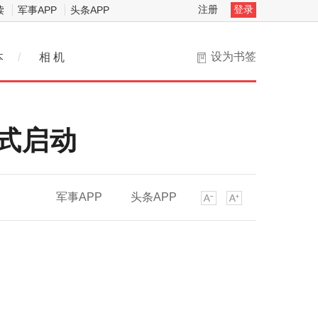
注册
登录
读
军事APP
头条APP
设为书签
本
/
相 机
正式启动
军事APP
头条APP