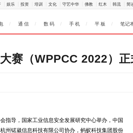
济
娱乐
投资
培训
文化
守艺中华
佛教
红木
韩流
简
电
/
通 信
/
数 码
/
手 机
/
平 板
/
笔记
大赛（WPPCC 2022）
委会指导，国家工业信息安全发展研究中心举办，中国
、杭州锘崴信息科技有限公司协办，蚂蚁科技集团股份