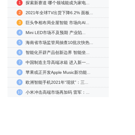
探索新赛道 哪个领域能成为家电...
1
2021年全球TV出货下降6.2% 面板...
2
巨头争相布局全屋智能 市场向AI...
3
Mini LED市场不及预期 产业陷...
4
海南省市场监管局抽查10批次快热...
5
智能化开辟产品创新边界 智能坐...
6
中国制造主导高端冰箱 进入新一...
7
苹果或正开发Apple Music新功能...
8
欧洲智能手机2021年“现状”：三...
9
小米冲击高端市场再加码 雷军：...
10