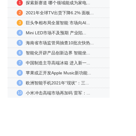
探索新赛道 哪个领域能成为家电...
1
2021年全球TV出货下降6.2% 面板...
2
巨头争相布局全屋智能 市场向AI...
3
Mini LED市场不及预期 产业陷...
4
海南省市场监管局抽查10批次快热...
5
智能化开辟产品创新边界 智能坐...
6
中国制造主导高端冰箱 进入新一...
7
苹果或正开发Apple Music新功能...
8
欧洲智能手机2021年“现状”：三...
9
小米冲击高端市场再加码 雷军：...
10