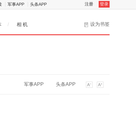
注册
登录
读
军事APP
头条APP
设为书签
本
/
相 机
军事APP
头条APP