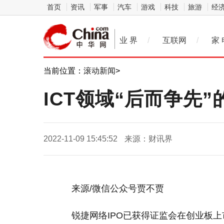
首页
资讯
军事
汽车
游戏
科技
旅游
经
业 界
/
互联网
/
家 
当前位置：
滚动新闻
>
ICT领域“后而争先
2022-11-09 15:45:52
来源：财讯界
来源/
微信
公众号贾不贾
锐捷网络IPO已获得证监会在创业板上市