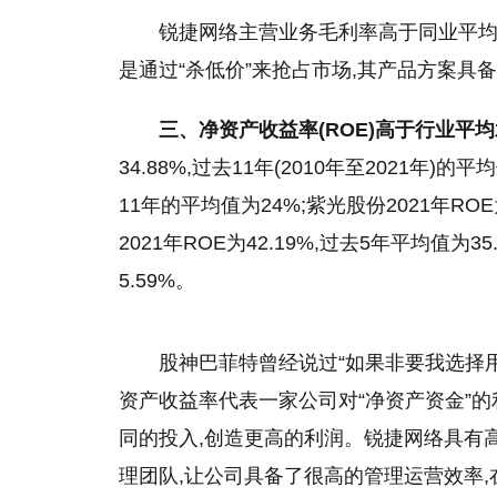
锐捷网络主营业务毛利率高于同业
平
是通过“杀低价”来抢占市场,其产品方案具
三、净资产收益率(ROE)高于行业
平
均
34.88%,过去11年(2010年至2021年)的
平
均
11年的
平
均值为24%;紫光股份2021年ROE为
2021年ROE为42.19%,过去5年
平
均值为35.
5.59%。
股神巴菲特曾经说过“如果非要我选择用一
资产收益率代表一家公司对“净资产资金”
同的投入,创造更高的利润。锐捷网络具有
理团队,让公司具备了很高的管理运营效率,