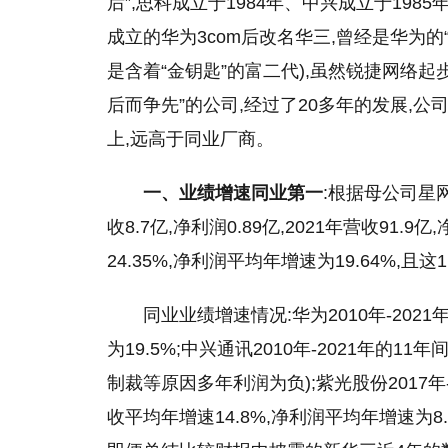
后”,思科成立于1984年、中兴成立于1985年
成立的华为3com后改名华三,曾经是华为的
是含着“金钥匙”的富二代),虽然锐捷网络起
后而争先”的公司,经过了20多年的发展,
上,远高于同业厂商。
一、业绩增速同业第一
:根据母公司星网
收8.7亿,净利润0.89亿,2021年营收91.9
24.35%,净利润
平
均年增速为19.64%,且
同业业绩增速情况:华为2010年-2021
为19.5%;中兴通讯2010年-2021年的11年
制裁等原因多年利润为负);紫光股份2017年-
收
平
均年增速14.8%,净利润
平
均年增速为8