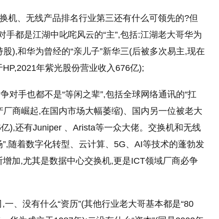
交换机、无线产品排名行业第三还有什么可领先的?但
对手都是江湖中叱咤风云的“主”,包括:江湖老大哥华为
员持股),和华为曾经的“亲儿子”新华三(后被多次易主,现在
P,2021年紫光股份营业收入676亿);
对手也都不是“等闲之辈”,包括全球网络通讯的“扛
随着国产厂商崛起,在国内市场大幅萎缩)、国内另一位被老大
),还有Juniper 、Arista等一众大佬。交换机和无线
场”,随着数字化转型、云计算、5G、AI等技术的蓬勃发
增加,尤其是数据中心交换机,更是ICT领域厂商必争
,一、没有什么“资历”(其他行业老大哥基本都是“80