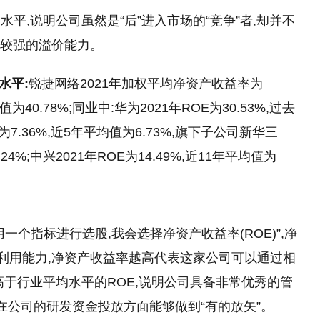
均水
平
,说明公司虽然是“后”进入市场的“竞争”者,却并不
备较强的溢价能力。
水
平
:
锐捷网络2021年加权
平
均净资产收益率为
值为40.78%;同业中:华为2021年ROE为30.53%,过去
7.36%,
近
5年
平
均值为6.73%,旗下子公司新华三
24%;中兴2021年ROE为14.49%,
近
11年
平
均值为
个指标进行选股,我会选择净资产收益率(ROE)”,净
的利用能力,净资产收益率越高代表这家公司可以通过相
高于行业
平
均水
平
的ROE,说明公司具备非常优秀的管
在公司的研发资金投放方面能够做到“有的放矢”。