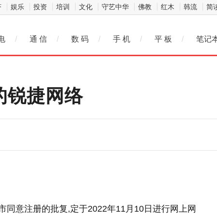
济
娱乐
投资
培训
文化
守艺中华
佛教
红木
韩流
简
电
/
通 信
/
数 码
/
手 机
/
平 板
/
笔记
”的锐捷网络
同意注册的批复,定于2022年11月10日进行网上网