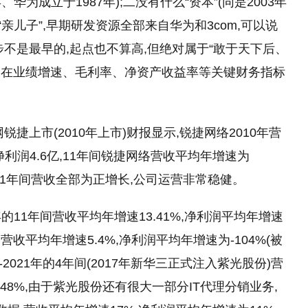
、华为成立于1987年);二没有什么“资本”(同是2003年
“亲儿子”,早期研发资源全部来自华为和3com,可以说
步不是最早的,起点也不算高,但绝对属于“敢于天下后、
公司在业绩增速、毛利率、净资产收益率等关键财务指标
锐捷上市(2010年上市)财报显示,锐捷网络2010年营
亿,净利润4.6亿,11年间锐捷网络营收
平
均年增速为
这11年间营收全部为正增长,公司运营非常稳健。
年的11年间营收
平
均年增速13.41%,净利润
平
均年增速
间营收
平
均年增速5.4%,净利润
平
均年增速为-104%(被
2021年的4年间(2017年新华三正式注入紫光股份)营
.48%,由于紫光股份还有很大一部分IT代理分销业务,