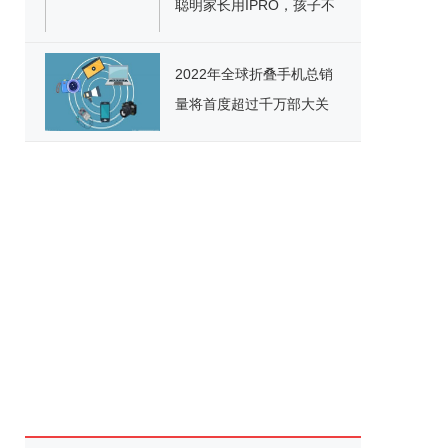
聪明家长用IPRO，孩子不
生气还听话
2022年全球折叠手机总销
量将首度超过千万部大关