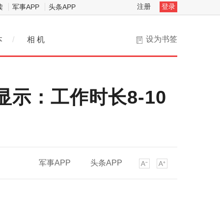
注册
登录
读
军事APP
头条APP
设为书签
本
/
相 机
显示：工作时长8-10
军事APP
头条APP