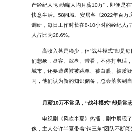
产经纪人“动动嘴人均月薪10万”，即便是
快意生活。58同城、安居客《2022年百
调研，每日工作时长在8-10小时的经纪人占
人占比为28.6%。
高收入甚是稀少，但“战斗模式”却是
们想象，盘客、踩盘、带看，不停打电话
城市，还要遭遇被被跳单、被白眼、被质
习
，他们认为新的知识储备，总会
落实
到
月薪10
万
不
常见
，“战斗模式”
却是
常
电视剧《风吹半夏》热播，剧中展现了
像，主人公许半夏带着“钢三角”团队不断