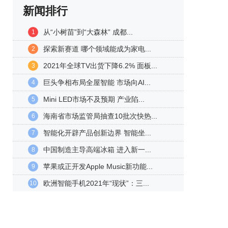
新闻排行
从“小树苗”到“大森林” 成都...
1
探索新赛道 哪个领域能成为家电...
2
2021年全球TV出货下降6.2% 面板...
3
巨头争相布局全屋智能 市场向AI...
4
Mini LED市场不及预期 产业陷...
5
海南省市场监管局抽查10批次快热...
6
智能化开辟产品创新边界 智能坐...
7
中国制造主导高端冰箱 进入新一...
8
苹果或正开发Apple Music新功能...
9
欧洲智能手机2021年“现状”：三...
10