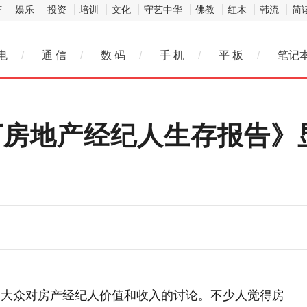
济
娱乐
投资
培训
文化
守艺中华
佛教
红木
韩流
简
电
/
通 信
/
数 码
/
手 机
/
平 板
/
笔记
百万房地产经纪人生存报告》
起大众对房产经纪人价值和收入的讨论。不少人觉得房