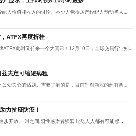
告》显示：工作时长8-10小时最多
纪人价值和收入的讨论。不少人觉得房产经纪人动动嘴人...
南站，ATFX再度折桂
ATFX此时又传来一个大喜讯！12月10日，全球交易行业知...
阿兹夫定可缩短病程
公众关心的话题。需要了解的是，目前针对新冠的药有两...
助力抗疫防疫！
步开放,一时之间,阳性感染者频繁出没,人人都有可能感...