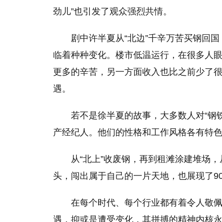
劲儿”也引发了观众强烈共情。
剧中许半夏从“北边”千辛万苦买钢回
临着种种变化。楼市低温运行，在很多人
更多
的
辛苦，另一方面收入也比之前少了
遇。
若不是徐半夏的故事，大多数人对“钢
产经纪人。他们的
性
格和工作风格各有特
从“北上”收废钢，再到租滩涂建堆场
头，闯出属于自己的一片天地，也展现了9
在每个时代、每个行业都有着令人敬
遇，抑或是遭受变化，其拼搏的
精神
内核