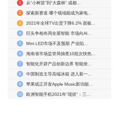
从“小树苗”到“大森林” 成都...
1
探索新赛道 哪个领域能成为家电...
2
2021年全球TV出货下降6.2% 面板...
3
巨头争相布局全屋智能 市场向AI...
4
Mini LED市场不及预期 产业陷...
5
海南省市场监管局抽查10批次快热...
6
智能化开辟产品创新边界 智能坐...
7
中国制造主导高端冰箱 进入新一...
8
苹果或正开发Apple Music新功能...
9
欧洲智能手机2021年“现状”：三...
10