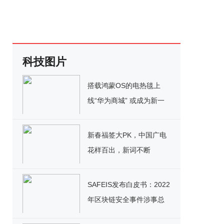
科技图片
搭载鸿蒙OS的电热毯上
线“华为商城” 或成为新一
代“取暖黑科技”
新春福签大PK，中国广电
花样百出，新词不断
SAFEIS发布白皮书：2022
年区块链安全事件涉事总
金额超过753亿美元