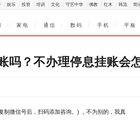
济
娱乐
投资
培训
文化
守艺中华
佛教
红木
韩流
简
网
/
家 电
/
通 信
/
数 码
/
手 机
/
平 板
账吗？不办理停息挂账会
击复制微信号后，扫码添加咨询。) ，不为别的，我真