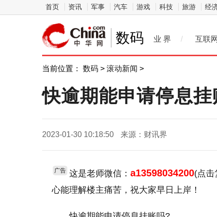
首页
资讯
军事
汽车
游戏
科技
旅游
经
数码
业 界
/
互联
当前位置：
数码
>
滚动新闻
>
快逾期能申请停息挂
2023-01-30 10:18:50
来源：财讯界
广告
a13598034200
这是老师微信：
(点
心能理解楼主痛苦，祝大家早日上岸！
快逾期能申请停息挂账吗?