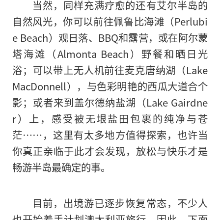
当然，同样充满疗愈的还有艾尔半岛的
自然风光，你可以前往佩鲁比海滩（Perlubi
e Beach）观日落、BBQ和露营，或在阿尔蒙
塔海滩（Almonta Beach）野餐和晒日光
浴；可以带上无人机前往麦克唐纳湖（Lake
MacDonnell），与色彩明艳的西瓜大道合个
影；或者来到盖尔德纳盐湖（Lake Gairdne
r）上，感受被无垠盐田包裹的纯净与苍
茫……，这里有太多地方值得探索，也许当
你真正亲临于此才会发现，放松与快乐才是
畅游半岛最确定的事。
目前，出境游已逐步恢复常态，不少人
也开始着手计划澳大利亚旅行，因此，下面