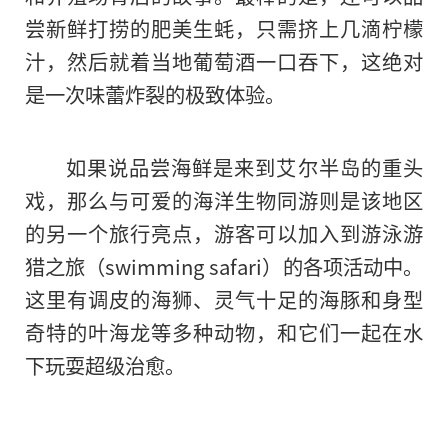
尝新鲜打捞的肥美生蚝，只需挤上几滴柠檬
汁，然后就着当地葡萄酒一口吞下，这绝对
是一次味蕾炸裂的极致体验。
如果说品尝海鲜是来到艾尔半岛的重头
戏，那么与可爱的海洋生物同游则是该地区
的另一个旅行亮点，游客可以加入到游泳游
猎之旅（swimming safari）的各项活动中。
这里有调皮的海狮、灵气十足
的
海豚和身型
奇特的叶海龙等多种动物，和它们一起在水
下玩耍超级治愈。