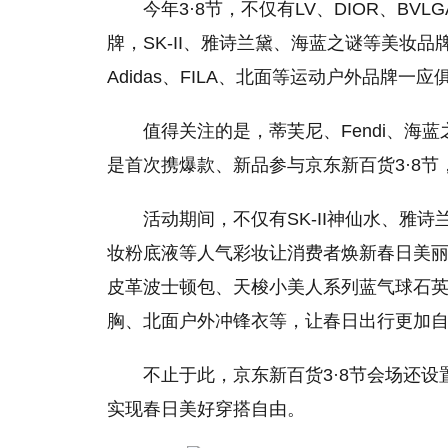
今年3·8节，不仅有LV、DIOR、BV
牌，SK-II、雅诗兰黛、海蓝之谜等美妆品牌
Adidas、FILA、北面等运动户外品牌一应
值得关注
的
是，蒂芙尼、Fendi、海蓝之
是首次携爆款、新品参与京东新百货3·8
活动期间，不仅有SK-II神仙水、雅
妆粉底液等人气彩妆让消费者焕新春日美丽容颜，还
皮革波士顿包、天梭小美人系列蓝气球石英表
胸、北面户外冲锋衣等，让春日出行更加
不止于此，京东新百货3·8节会场还设
实现春日美好穿搭自由。