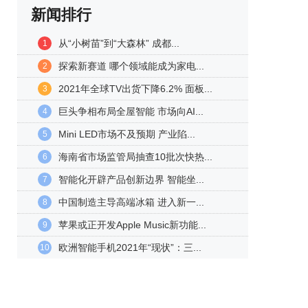
新闻排行
从“小树苗”到“大森林” 成都...
1
探索新赛道 哪个领域能成为家电...
2
2021年全球TV出货下降6.2% 面板...
3
巨头争相布局全屋智能 市场向AI...
4
Mini LED市场不及预期 产业陷...
5
海南省市场监管局抽查10批次快热...
6
智能化开辟产品创新边界 智能坐...
7
中国制造主导高端冰箱 进入新一...
8
苹果或正开发Apple Music新功能...
9
欧洲智能手机2021年“现状”：三...
10