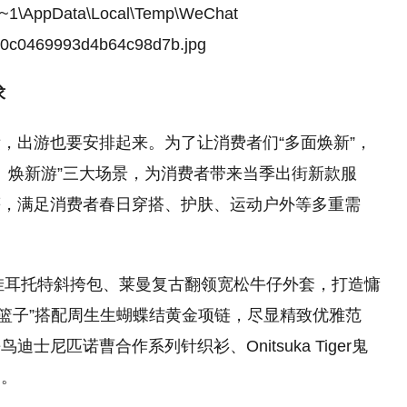
求
，出游也要安排起来。为了让消费者们“多面焕新”，
新颜、焕新游”三大场景，为消费者带来当季出街新款服
等，满足消费者春日穿搭、护肤、运动户外等多重需
杏仁色挂耳托特斜挎包、莱曼复古翻领宽松牛仔外套，打造慵
菜篮子”搭配周生生蝴蝶结黄金项链，尽显精致优雅范
平
鸟迪士尼匹诺曹合作系列针织衫、Onitsuka Tiger鬼
换。