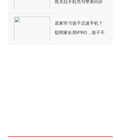
凯夫拉手机壳与苹果同步
上线
居家学习孩子沉迷手机？
聪明家长用IPRO，孩子不
生气还听话