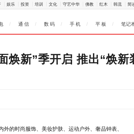
济
娱乐
投资
培训
文化
守艺中华
佛教
红木
韩流
简
电
/
通 信
/
数 码
/
手 机
/
平 板
/
笔记
多面焕新”季开启 推出“焕
海内外的时尚服饰、美妆护肤、运动户外、奢品钟表、