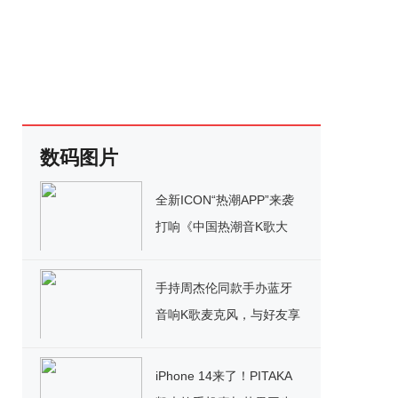
数码图片
全新ICON“热潮APP”来袭
打响《中国热潮音K歌大
赛》 百万豪礼疯狂洒
手持周杰伦同款手办蓝牙
音响K歌麦克风，与好友享
受K歌乐趣!
iPhone 14来了！PITAKA