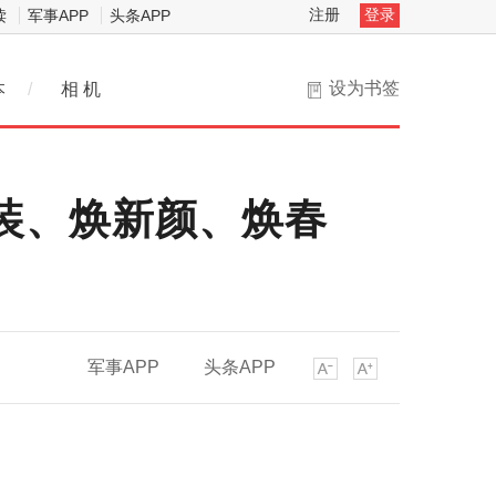
注册
登录
读
军事APP
头条APP
设为书签
本
/
相 机
新装、焕新颜、焕春
军事APP
头条APP