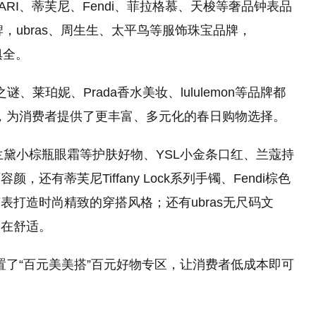
LGARI、蒂芙尼、Fendi、菲拉格慕、天梭等奢品钟表品
，ubras、周生生、太
平
鸟等服饰珠宝品牌，
俱全。
谜、莱珀妮、Prada香水美妆、lululemon等品牌都
节，为消费者提供了更丰富、多元化的春日购物选择。
诗兰黛小棕瓶眼霜等护肤好物、YSL小金条口红、兰蔻持
有蒂芙尼Tiffany Lock系列手镯、Fendi棕色
打造时尚精致的穿搭风格；还有ubras无尺码文
自在舒适。
置了“百元美美搭”百元好物专区，让消费者低成本即可