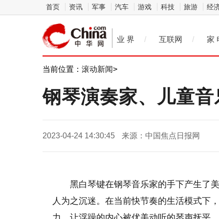
首页
资讯
军事
汽车
游戏
科技
旅游
经
业 界
/
互联网
/
家 
当前位置：
滚动新闻
>
钢琴演奏家、儿童音
2023-04-24 14:30:45
来源：中国焦点日报网
黑白琴键在钢琴音乐家的手下产生了
人为之沉迷。在当前快节奏的生活模式下
力，让浮躁的内心被优美动听的琴声抚
平