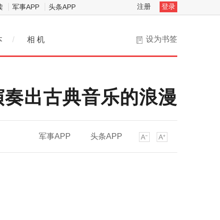
注册
登录
读
军事APP
头条APP
设为书签
本
/
相 机
演奏出古典音乐的浪漫
军事APP
头条APP