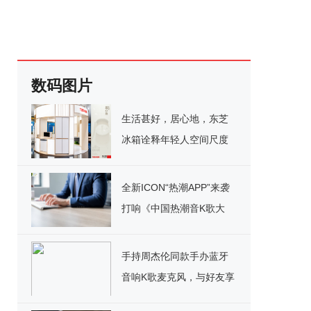
数码图片
生活甚好，居心地，东芝
冰箱诠释年轻人空间尺度
生活哲学
全新ICON“热潮APP”来袭
打响《中国热潮音K歌大
赛》 百万豪礼疯狂洒
手持周杰伦同款手办蓝牙
音响K歌麦克风，与好友享
受K歌乐趣!