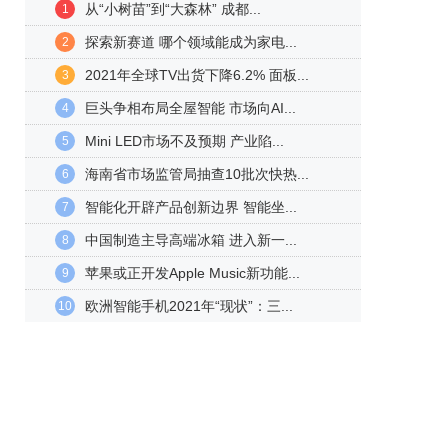
从“小树苗”到“大森林” 成都...
1
探索新赛道 哪个领域能成为家电...
2
2021年全球TV出货下降6.2% 面板...
3
巨头争相布局全屋智能 市场向AI...
4
Mini LED市场不及预期 产业陷...
5
海南省市场监管局抽查10批次快热...
6
智能化开辟产品创新边界 智能坐...
7
中国制造主导高端冰箱 进入新一...
8
苹果或正开发Apple Music新功能...
9
欧洲智能手机2021年“现状”：三...
10