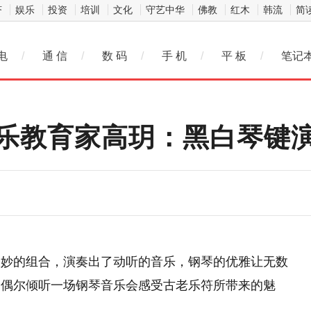
济
娱乐
投资
培训
文化
守艺中华
佛教
红木
韩流
简
电
/
通 信
/
数 码
/
手 机
/
平 板
/
笔记
乐教育家高玥：黑白琴键
美妙的组合，演奏出了动听的音乐，钢琴的优雅让无数
，偶尔倾听一场钢琴音乐会感受古老乐符所带来的魅
。