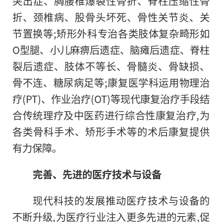
突出症、胸腰椎爆裂
性
骨折、脊柱压缩
性
骨
折、颈椎病、股骨头坏死、骨
性
关节炎、关
节置换等;矫形外科专治各类肢体复杂畸形如
O型腿、小儿麻痹后遗症、脑瘫后遗症、脊柱
裂后遗症、肢体不等长、骨髓炎、骨缺损、
骨不连、糖尿病足等;康复医学科运用物理治
疗(PT)、作业治疗(OT)等现代康复治疗手段结
合传统理疗及中医药进行综合
性
康复治疗,为
各类骨科手术、矫形手术等的术后康复提供
有力保障。
完善、先进的医疗技术与设备
现代科技的发展推动医疗技术与设备的
不断升级,为医疗行业注入更多先进的元素,促