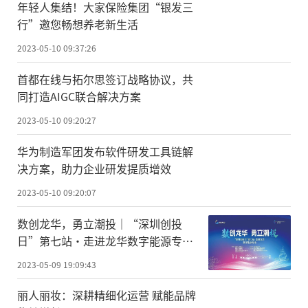
年轻人集结！大家保险集团“银发三
行”邀您畅想养老新生活
2023-05-10 09:37:26
首都在线与拓尔思签订战略协议，共
同打造AIGC联合解决方案
2023-05-10 09:20:27
华为制造军团发布软件研发工具链解
决方案，助力企业研发提质增效
2023-05-10 09:20:07
数创龙华，勇立潮投｜“深圳创投
日”第七站·走进龙华数字能源专场
活动成功举办！
2023-05-09 19:09:43
丽人丽妆：深耕精细化运营 赋能品牌