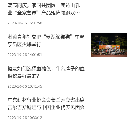
双节同庆，家国共团圆！完达山乳
业“全家营养”产品矩阵领跑双
节”健康礼“赛道
2023-10-06 15:31:50
潮流青年社交IP“翠湖躲猫猫”在翠
亨新区火爆举行
2023-10-06 14:01:51
糖友如何选择血糖仪，什么牌子的血
糖仪最好最准？
2023-10-06 10:41:45
广东建材行业协会会长兰芳应邀出席
吉尔吉斯斯坦与中国企业代表见面会
2023-10-06 10:33:12