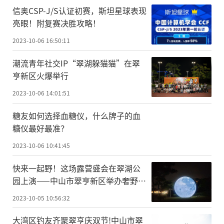
信奥CSP-J/S认证初赛，斯坦星球表现
亮眼！附复赛决胜攻略！
2023-10-06 16:50:11
潮流青年社交IP“翠湖躲猫猫”在翠
亨新区火爆举行
2023-10-06 14:01:51
糖友如何选择血糖仪，什么牌子的血
糖仪最好最准？
2023-10-06 10:41:45
快来一起野！这场露营盛会在翠湖公
园上演——中山市翠亨新区举办奢野露
营Citycamp体验活动
2023-10-05 10:56:32
大湾区钓友齐聚翠亨庆双节!中山市翠