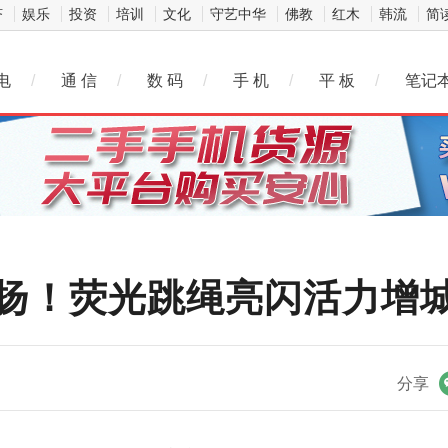
济
娱乐
投资
培训
文化
守艺中华
佛教
红木
韩流
简
电
/
通 信
/
数 码
/
手 机
/
平 板
/
笔记
飞扬！荧光跳绳亮闪活力增
微信
分享