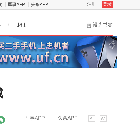
注册
登录
读
军事APP
头条APP
设为书签
本
/
相 机
城
军事APP
头条APP