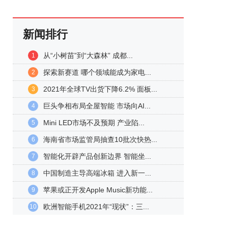
新闻排行
从“小树苗”到“大森林” 成都...
1
探索新赛道 哪个领域能成为家电...
2
2021年全球TV出货下降6.2% 面板...
3
巨头争相布局全屋智能 市场向AI...
4
Mini LED市场不及预期 产业陷...
5
海南省市场监管局抽查10批次快热...
6
智能化开辟产品创新边界 智能坐...
7
中国制造主导高端冰箱 进入新一...
8
苹果或正开发Apple Music新功能...
9
欧洲智能手机2021年“现状”：三...
10