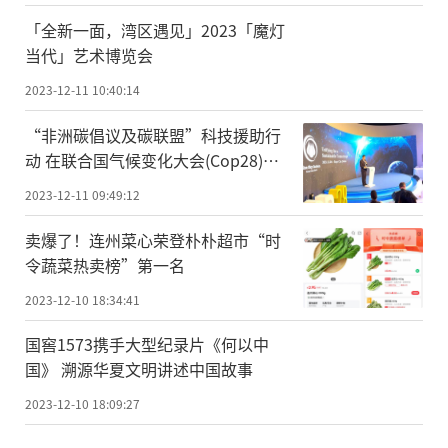
「全新一面，湾区遇见」2023「魔灯
当代」艺术博览会
2023-12-11 10:40:14
“非洲碳倡议及碳联盟”科技援助行
动 在联合国气候变化大会(Cop28)正
式启动，卫星遥感技术成亮点
2023-12-11 09:49:12
卖爆了！连州菜心荣登朴朴超市“时
令蔬菜热卖榜”第一名
2023-12-10 18:34:41
国窖1573携手大型纪录片《何以中
国》 溯源华夏文明讲述中国故事
2023-12-10 18:09:27