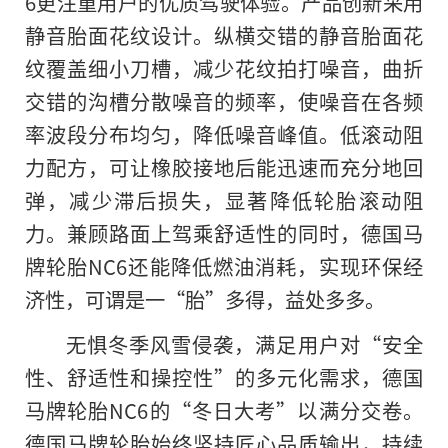
6更注重用户的优质驾驶体验。产品创新采用
静音胎面花纹设计。纵横交错的静音胎面花
纹覆盖细小
刀槽，减少花纹拍打噪音，曲折
交错的沟槽分散噪音的频率，使噪音在各频
率波段分布均匀，降低噪音峰值。低滚动阻
力配方，可让橡胶接地后能迅速而充分地回
弹，减少滞后损失，显著降低轮胎滚动阻
力。兼顾路面上驾乘舒适
性的同时，德国马
牌轮胎NC6还能降低燃油消耗，实现环保经
济
性，可谓是一“胎”多得，益处多多。
无惧冬季风雪侵袭，满足用户对“安全
性、舒适
性和操控
性”的多元化需求，德国
马牌轮胎NC6的“冬日大考”以满分交卷。
德国马牌轮胎始终坚持匠心品质输出，持续