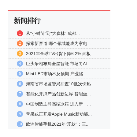
新闻排行
从“小树苗”到“大森林” 成都...
1
探索新赛道 哪个领域能成为家电...
2
2021年全球TV出货下降6.2% 面板...
3
巨头争相布局全屋智能 市场向AI...
4
Mini LED市场不及预期 产业陷...
5
海南省市场监管局抽查10批次快热...
6
智能化开辟产品创新边界 智能坐...
7
中国制造主导高端冰箱 进入新一...
8
苹果或正开发Apple Music新功能...
9
欧洲智能手机2021年“现状”：三...
10