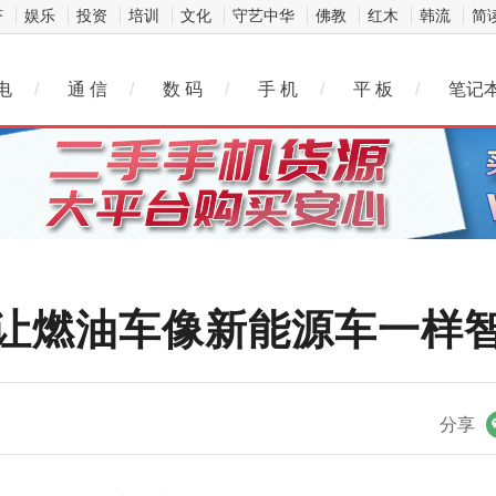
济
娱乐
投资
培训
文化
守艺中华
佛教
红木
韩流
简
电
/
通 信
/
数 码
/
手 机
/
平 板
/
笔记
让燃油车像新能源车一样
微信
分享