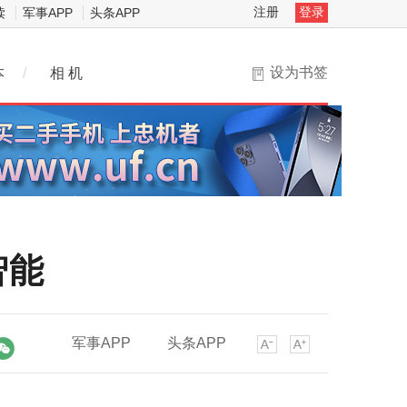
注册
登录
读
军事APP
头条APP
设为书签
本
/
相 机
智能
军事APP
头条APP