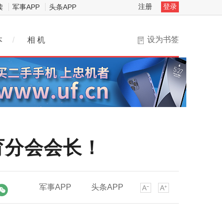
注册
登录
读
军事APP
头条APP
设为书签
本
/
相 机
育分会会长！
军事APP
头条APP