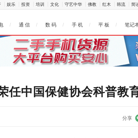
济
娱乐
投资
培训
文化
守艺中华
佛教
红木
韩流
简
电
/
通 信
/
数 码
/
手 机
/
平 板
/
笔记
荣任中国保健协会科普教
微信
分享