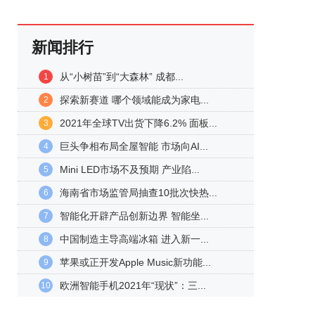
新闻排行
从“小树苗”到“大森林” 成都...
1
探索新赛道 哪个领域能成为家电...
2
2021年全球TV出货下降6.2% 面板...
3
巨头争相布局全屋智能 市场向AI...
4
Mini LED市场不及预期 产业陷...
5
海南省市场监管局抽查10批次快热...
6
智能化开辟产品创新边界 智能坐...
7
中国制造主导高端冰箱 进入新一...
8
苹果或正开发Apple Music新功能...
9
欧洲智能手机2021年“现状”：三...
10