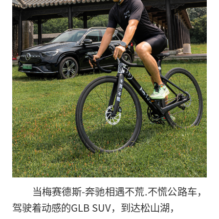
当梅赛德斯-奔驰相遇不荒.不慌公路车，
驾驶着动感的GLB SUV，到达松山湖，