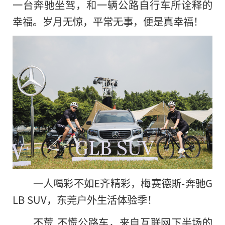
一台奔驰坐驾，和一辆公路自行车所诠释的
幸福。岁月无惊，平常无事，便是真幸福！
一人喝彩不如E齐精彩，梅赛德斯-奔驰G
LB SUV，东莞户外生活体验季！
不荒.不慌公路车，来自互联网下半场的