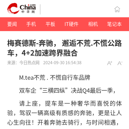
要闻
手机
平板
IT硬件
相机
笔记本
梅赛德斯-奔驰， 邂逅不荒.不慌公路
车，4+2加速跨界融合
来源：今日热点网
2024-09-30 16:54:38
M.tea不荒 . 不慌自行车品牌
双车企“三横四纵”决战Q4最后一季，
请上座，提车是一种奢华而喜悦的体
验，驾驭一辆高级有质感的奔驰，更是让人
心生向往！开着奔驰去骑行，与时间相遇，