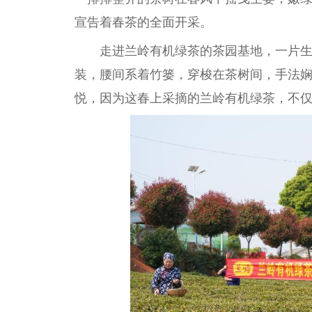
宣告着春茶的全面开采。
走进兰岭有机绿茶的茶园基地，一片
装，腰间系着竹篓，穿梭在茶树间，手法
悦，因为这春上采摘的兰岭有机绿茶，不