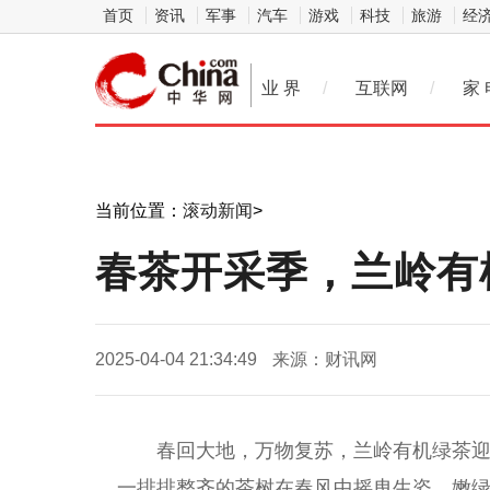
首页
资讯
军事
汽车
游戏
科技
旅游
经
业 界
/
互联网
/
家 
当前位置：
滚动新闻
>
春茶开采季，兰岭有
2025-04-04 21:34:49
来源：财讯网
春回大地，万物复苏，兰岭有机绿茶
一排排整齐的茶树在春风中摇曳生姿，嫩