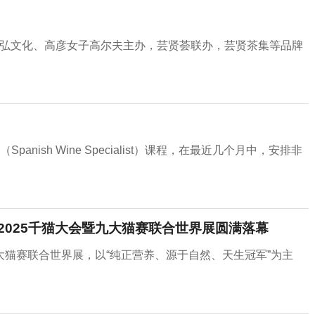
、汇弘文化、高彦女子高尔夫主办，芸贤荟联办，芸贤茶集等品牌
nish Wine Specialist）课程，在最近几个月中，安排非
2025千猫大会暨九大猫赛联合世界展圆满落幕
九大猫赛联合世界展，以“纯正营养、源于自然、天生冠军”为主