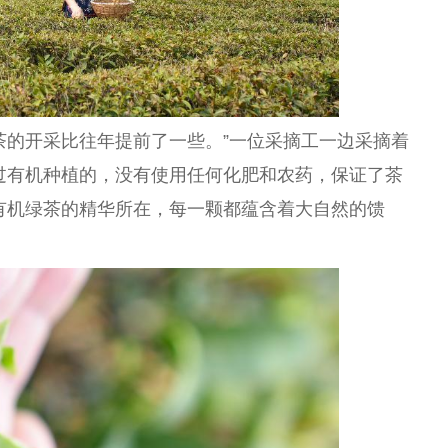
茶的开采比往年提前了一些。”一位采摘工一边采摘着
过有机种植的，没有使用任何化肥和农药，保证了茶
有机绿茶的精华所在，每一颗都蕴含着大自然的馈