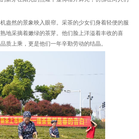
生机盎然的景象映入眼帘。采茶的少女们身着轻便的服
娴熟地采摘着嫩绿的茶芽。他们脸上洋溢着丰收的喜
仅品质上乘，更是他们一年辛勤劳动的结晶。