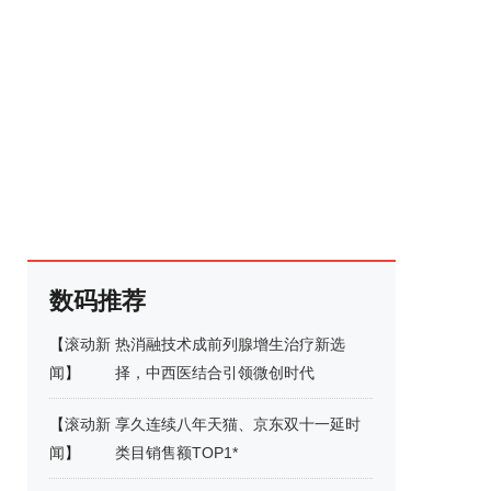
数码推荐
【
滚动新
热消融技术成前列腺增生治疗新选
闻
】
择，中西医结合引领微创时代
【
滚动新
享久连续八年天猫、京东双十一延时
闻
】
类目销售额TOP1*