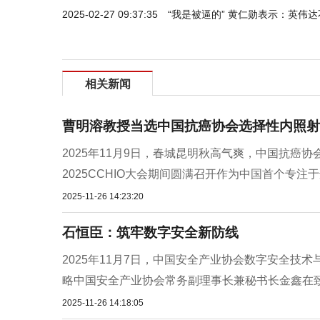
2025-02-27 09:37:35
“我是被逼的” 黄仁勋表示：英伟
相关新闻
曹明溶教授当选中国抗癌协会选择性内照射
2025年11月9日，春城昆明秋高气爽，中国抗癌
2025CCHIO大会期间圆满召开作为中国首个专注于选
2025-11-26 14:23:20
石恒臣：筑牢数字安全新防线
2025年11月7日，中国安全产业协会数字安全
略中国安全产业协会常务副理事长兼秘书长金鑫在致辞
2025-11-26 14:18:05