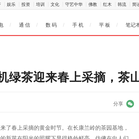
济
娱乐
投资
培训
文化
守艺中华
佛教
红木
韩流
简
电
/
通 信
/
数 码
/
手 机
/
平 板
/
笔记
机绿茶迎来春上采摘，茶
微信
分享
迎来了春上采摘的黄金时节。在长康兰岭的茶园基地，
绿的新芽在阳光的照耀下显得格外鲜亮，仿佛在向人们